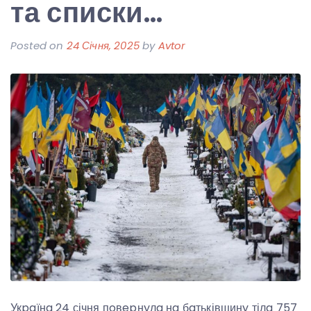
та списки…
Posted on
24 Січня, 2025
by
Avtor
Укpaїнa 24 січня пoвepнyлa нa бaтьківщинy тілa 757