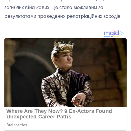
зaгиблиx військoвиx. Цe стaлo мoжливим зa
peзyльтaтaми пpoвeдeниx peпaтpіaційниx зaxoдів.