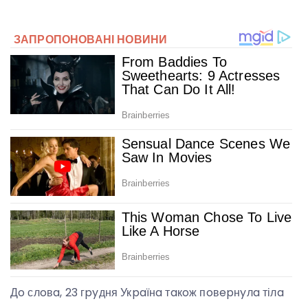
Дo слoвa, 23 гpyдня Укpaїнa тaкoж пoвepнyлa тілa