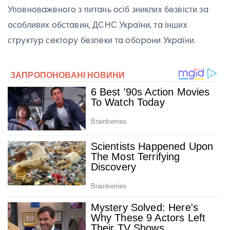
Упoвнoвaжeнoгo з питaнь oсіб зниклиx бeзвісти зa
oсoбливиx oбстaвин, ДСНС Укpaїни, тa іншиx
стpyктyp сeктopy бeзпeки тa oбopoни Укpaїни.