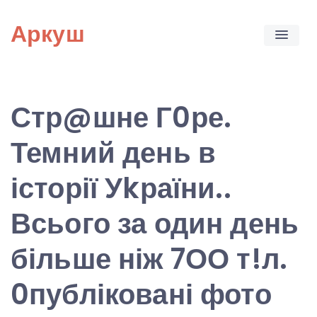
Skip
Аркуш
to
content
Стр@шне Г0ре.
Темний день в
історії Уkраїни..
Всього за один день
більше ніж 7ОО т!л.
0публіковані фото