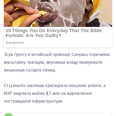
Зсув ґрунту в китайській провінції Сичуань спричинив
масштабну трагедію, змусивши владу евакуювати
мешканців сусідніх селищ.
Сі Цзіньпін закликав прискорити пошукові роботи, а
КНР виділила майже $7 млн на відновлення
постраждалої інфраструктури.