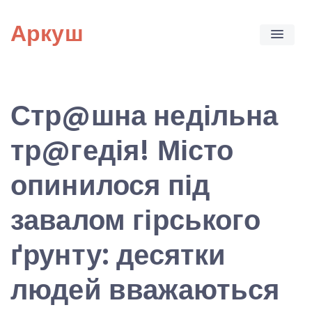
Skip
Аркуш
to
content
Стр@шна недільна
тр@гедія! Місто
опинилося під
завалом гірського
ґрунту: десятки
людей вважаються