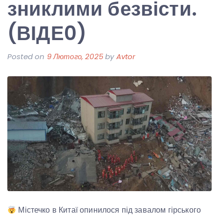
зниклими безвісти.
(ВІДЕ0)
Posted on
9 Лютого, 2025
by
Avtor
Містечко в Китаї опинилося під завалом гірського