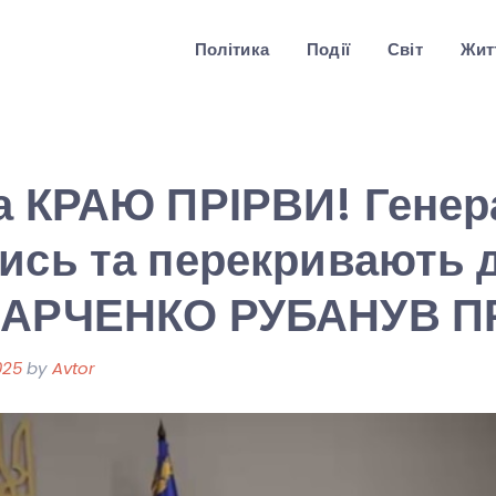
Політика
Події
Світ
Житт
а КРАЮ ПРІРВИ! Генер
ись та перекривають 
МАРЧЕНКО РУБАНУВ П
025
by
Avtor