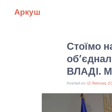
Skip
Аркуш
to
content
Стоїмо н
об’єднал
ВЛАДІ. 
Posted on
12 Лютого, 2