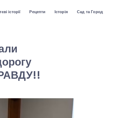
єві історії
Рецепти
Історія
Сад та Город
али
дорогу
РАВДУ!!