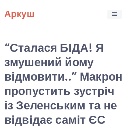
Skip
Аркуш
to
content
“Сталася БІДА! Я
змушений йому
відмовити..” Макрон
пропустить зустріч
із Зеленським та не
відвідає саміт ЄС