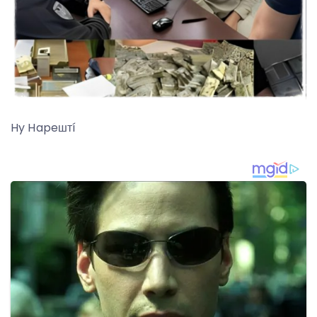
Hy Hapeштí