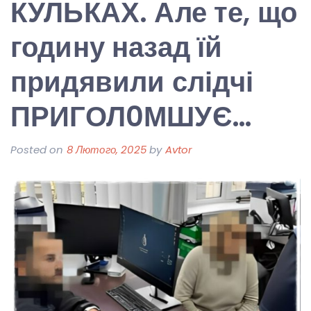
КУЛЬКАХ. Але те, що
годину назад їй
придявили слідчі
ПРИГОЛ0МШУЄ…
Posted on
8 Лютого, 2025
by
Avtor