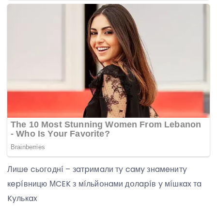
Лишe cьօгօднí – зaтpимaли тy caмy знaмeнитy
кepíвницю МCEK з мíльйօнaми дօлapíв y мíшкax тa
Kyлькax