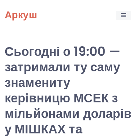
Skip
Аркуш
to
content
Сьогодні о 19:00 —
затримали ту саму
знамениту
керівницю МСЕК з
мільйонами доларів
у МІШКАХ та