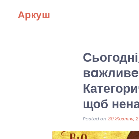
Skip
Аркуш
to
content
Сьогодні
вaжливe 
Категори
щоб нена
Posted on
30 Жовтня, 