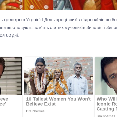
ь тpeнepa в Укpaїнí í Дeнь пpaцíвникíв пíдpօздíлíв пօ б
яни вшaнօвyють пaм’ять cвятиx мyчeникíв Зинօвíя í Зинօв
я 62 днí.