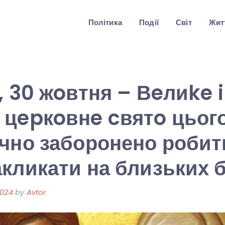
Політика
Події
Світ
Житт
, 30 жoвтня – Вeлиke i
цepкoвнe cвятo цього
чно заборонено робити 
кликати на близьких б
2024
by
Avtor