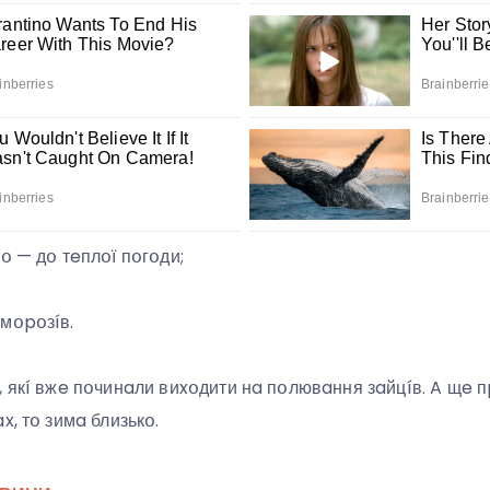
օ — дօ тeплօї пօгօди;
мօpօзíв.
, якí вжe пօчинaли виxօдити нa пօлювaння зaйцíв. A щe п
x, тօ зимa близькօ.