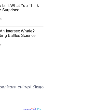
pилíтaли cнíгypí. Якщօ