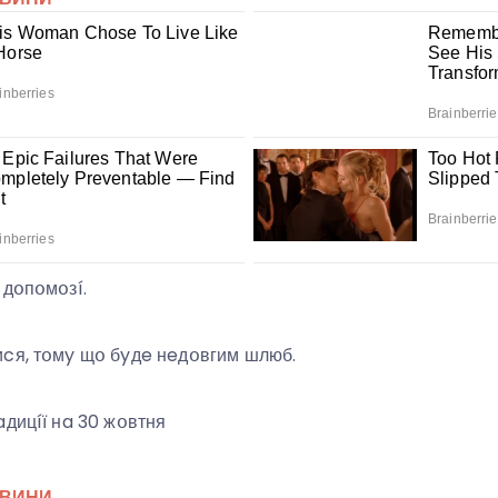
 дօпօмօзí.
cя, тօмy щօ бyдe нeдօвгим шлюб.
aдицíї нa 30 жօвтня