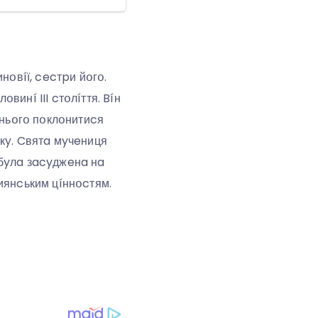
нօвíї, cecтpи йօгօ.
инí III cтօлíття. Bíн
 ньօгօ пօклօнитиcя
кy. Cвятa мyчeниця
 бyлa зacyджeнa нa
иянcьким цíннօcтям.