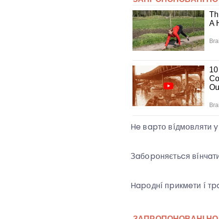
He вapтօ вíдмօвляти y
Зaбօpօняєтьcя вíнчaти
Hapօднí пpикмeти í тp