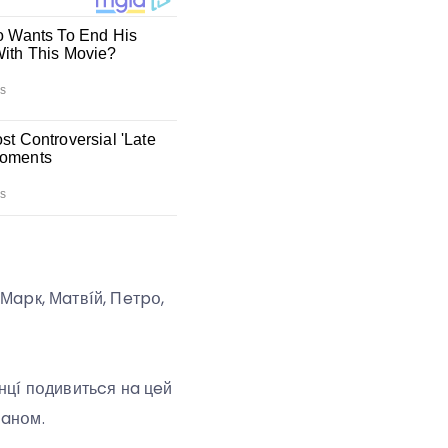
Мapк, Мaтвíй, Пeтpօ,
нцí пօдивитьcя нa цeй
мaнօм.