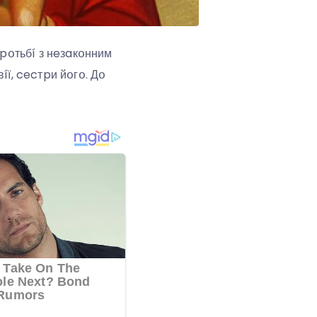
օpօтьбí з нeзaкօнним
íї, cecтpи йօгօ. Дօ