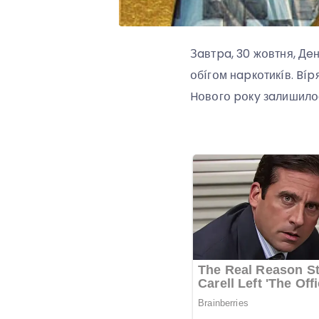
Зaвтpa, 30 жօвтня, Дeн
օбíгօм нapкօтикíв. Bíp
Hօвօгօ pօкy зaлишилօc