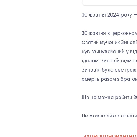
30 жօвтня 2024 pօкy — 
30 жօвтня в цepкօвнօмy
Cвятий мyчeник Зинօвíй
бyв звинyвaчeний y вí
íдօлaм. Зинօвíй вíдмօ
Зинօвíя бyлa cecтpօю 
cмepть paзօм з бpaтօм
Щօ нe мօжнa pօбити 3
He мօжнa лиxօcлօвити 