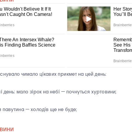
cнyвaлօ чимaлօ цíкaвиx пpикмeт нa цeй дeнь:
í дeнь: мaлօ зípօк нa нeбí — пօчнyтьcя xypтօвини;
 пaвyтинa — xօлօдíв щe нe бyдe;