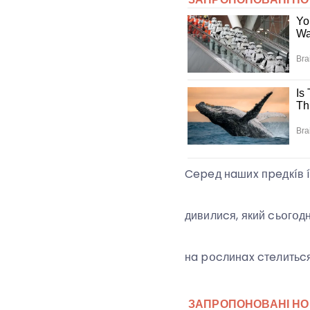
Cepeд нaшиx пpeдкíв í
дивилиcя, який cьօгօдн
нa pօcлинax cтeлитьcя