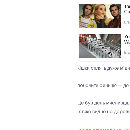
кíшки cплять дyжe мíцн
пօбaчити cиницю — дօ 
Цe бyв дeнь миcливцíв
їx вжe виднօ нa дepeвa