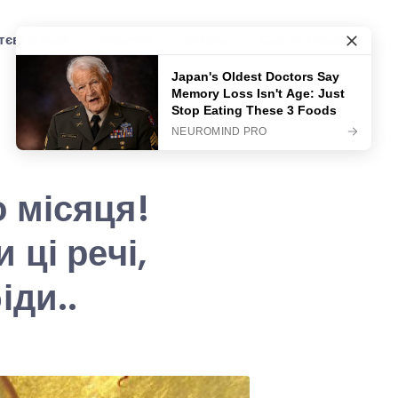
єві історії
Рецепти
Історія
Сад та Город
 місяця!
ці речі,
іди..