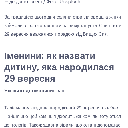
— до довгої осені / Фото: Unsplash
За традицією цього дня селяни стригли овець, а жінки
займалися заготовлянням на зиму капусти. Сни проти
29 вересня вважалися порадою від Вищих Сил.
Іменини: як назвати
дитину, яка народилася
29 вересня
Які сьогодні іменини:
Іван.
Талісманом людини, народженої 29 вересня є
олівін
.
Найбільше цей камінь підходить жінкам, які готуються
до пологів. Також здавна вірили, що олівін допомагає