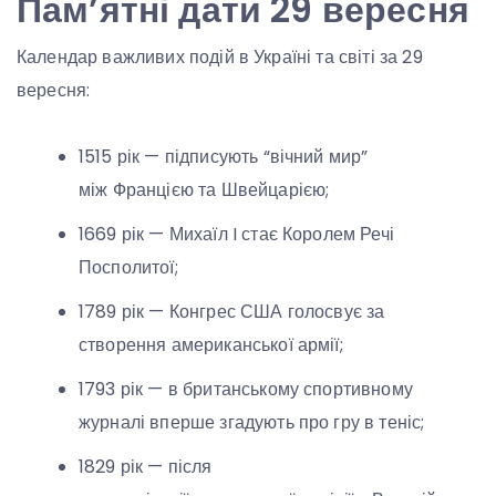
Пам’ятні дати 29 вересня
Календар важливих подій в Україні та світі за 29
вересня:
1515 рік — підписують “вічний мир”
між Францією та Швейцарією;
1669 рік — Михаїл I стає Королем Речі
Посполитої;
1789 рік — Конгрес США голосвує за
створення американської армії;
1793 рік — в британському спортивному
журналі вперше згадують про гру в теніс;
1829 рік — після