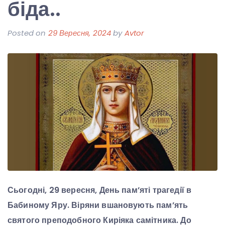
біда..
Posted on
29 Вересня, 2024
by
Avtor
Сьогодні, 29 вересня, День пам’яті трагедії в
Бабиному Яру. Віряни вшановують пам’ять
святого преподобного Киріяка самітника. До