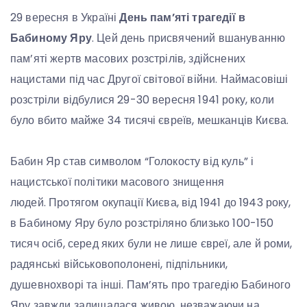
29 вересня в Україні
День пам’яті трагедії в
Бабиному Яру
. Цей день присвячений вшануванню
пам’яті жертв масових розстрілів, здійснених
нацистами під час Другої світової війни. Наймасовіші
розстріли відбулися 29-30 вересня 1941 року, коли
було вбито майже 34 тисячі євреїв, мешканців Києва.
Бабин Яр став символом “Голокосту від куль” і
нацистської політики масового знищення
людей. Протягом окупації Києва, від 1941 до 1943 року,
в Бабиному Яру було розстріляно близько 100-150
тисяч осіб, серед яких були не лише євреї, але й роми,
радянські військовополонені, підпільники,
душевнохворі та інші. Пам’ять про трагедію Бабиного
Яру завжди залишалася живою, незважаючи на