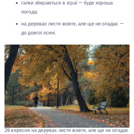
галки збираються в зграї — буде хороша
погода;
на деревах листя жовте, але ще не опадає —
до довгої осені.
29 вересня на деревах листя жовте, але ще не опадає