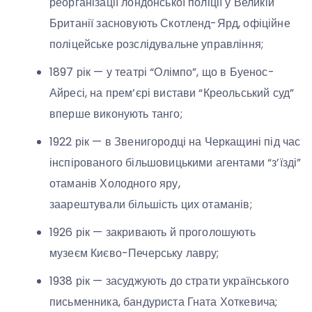
реорганізації лондонської поліції у Великій
Британії засновують Скотленд-Ярд, офіційне
поліцейське розслідувальне управління;
1897 рік — у театрі “Олімпо”, що в Буенос-
Айресі, на прем’єрі вистави “Креольський суд”
вперше виконують танго;
1922 рік — в Звенигородці на Черкащині під час
інспірованого більшовицькими агентами “з’їзді”
отаманів Холодного яру,
заарештували більшість цих отаманів;
1926 рік — закривають й проголошують
музеєм Києво-Печерську лавру;
1938 рік — засуджують до страти українського
письменника, бандуриста Гната Хоткевича;