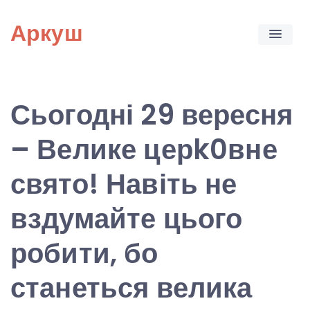
Skip
Аркуш
to
content
Сьогодні 29 вересня
– Велике церk0вне
свято! Навіть не
вздумайте цього
робити, бо
станеться велика