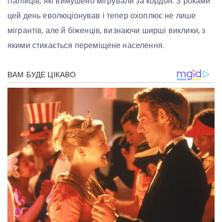
італійців, які вимушено мігрували за кордон. З роками
цей день еволюціонував і тепер охоплює не лише
мігрантів, але й біженців, визнаючи ширші виклики, з
якими стикається переміщене населення.