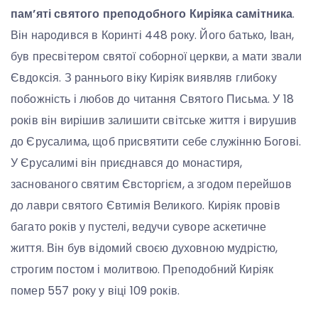
пам’яті святого преподобного Киріяка самітника
.
Він народився в Коринті 448 року. Його батько, Іван,
був пресвітером святої соборної церкви, а мати звали
Євдоксія. З раннього віку Киріяк виявляв глибоку
побожність і любов до читання Святого Письма. У 18
років він вирішив залишити світське життя і вирушив
до Єрусалима, щоб присвятити себе служінню Богові.
У Єрусалимі він приєднався до монастиря,
заснованого святим Євсторгієм, а згодом перейшов
до лаври святого Євтимія Великого. Киріяк провів
багато років у пустелі, ведучи суворе аскетичне
життя. Він був відомий своєю духовною мудрістю,
строгим постом і молитвою. Преподобний Киріяк
помер 557 року у віці 109 років.