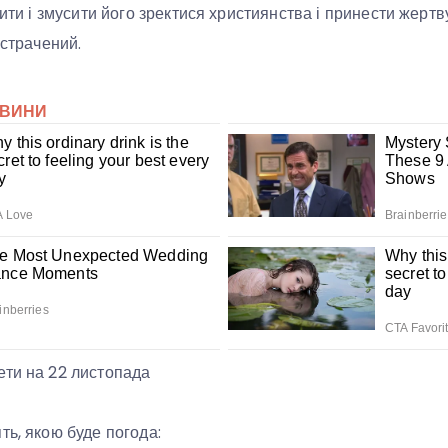
пити і змусити його зректися християнства і принести жерт
 страчений.
ети на 22 листопада
ть, якою буде погода: