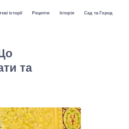
єві історії
Рецепти
Історія
Сад та Город
Що
ти та