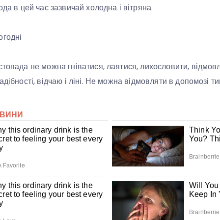
ода в цей час зазвичай холодна і вітряна.
огодні
стопада не можна гніватися, лаятися, лихословити, відмов
адібності, відчаю і ліні. Не можна відмовляти в допомозі ти