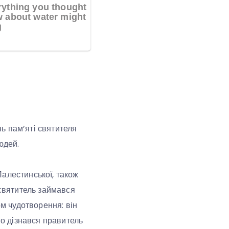
ь пам’яті святителя
юдей.
 Палестинської, також
 святитель займався
м чудотворення: він
го дізнався правитель