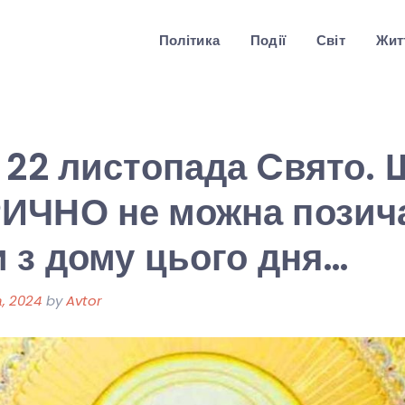
Політика
Події
Світ
Житт
 22 листопада Cвято. 
ИЧНО не можна позича
 з дому цього дня…
, 2024
by
Avtor