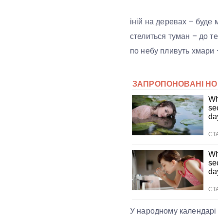
іній на деревах – буде 
стелиться туман – до те
по небу пливуть хмари 
У народному календарі 