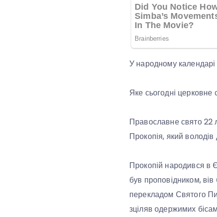
У народному календарі 
Яке сьогодні церковне 
Православне свято 22 л
Прокопія, який володів
Прокопій народився в Єр
був проповідником, вів
перекладом Святого Пи
зціляв одержимих біса