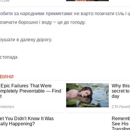
обити за народними прикметами: не варто позичати сіль і 
озичати борошно і воду – це до голоду.
рушати в далеку дорогу.
истопада