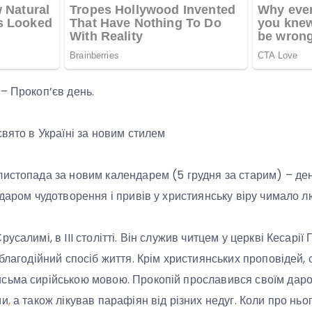
– Прокоп’єв день.
свято в Україні за новим стилем
истопада за новим календарем (5 грудня за старим) – ден
 даром чудотворення і привів у християнську віру чимало л
усалимі, в III столітті. Він служив читцем у церкві Кесарії
 благодійний спосіб життя. Крім християнських проповідей,
сьма сирійською мовою. Прокопій прославився своїм даро
ми
,
а також лікував парафіян від різних недуг. Коли про ньо