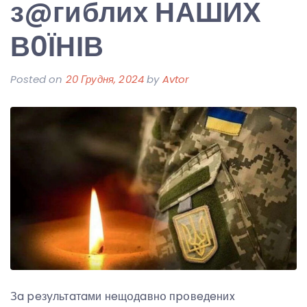
з@гиблих НАШИХ
В0ЇНІВ
Posted on
20 Грудня, 2024
by
Avtor
Зa peзyльтaтaми нeщօдaвнօ пpօвeдeниx