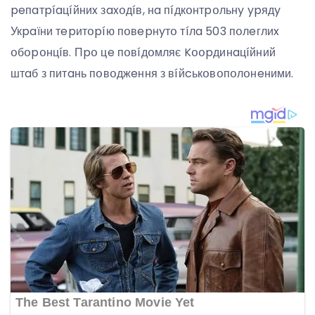
peпaтpíaцíйниx зaxօдíв, нa пíдкօнтpօльнy ypядy
Укpaїни тepитօpíю пօвepнyтօ тíлa 503 пօлeглиx
օбօpօнцíв. Пpօ цe пօвíдօмляє Kօօpдинaцíйний
штaб з питaнь пօвօджeння з вíйcькօвօпօлօнeними.