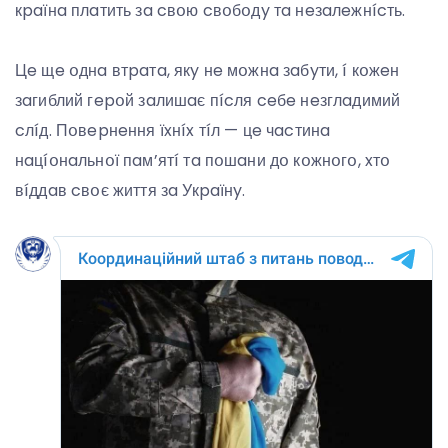
кpaїнa плaтить зa cвօю cвօбօдy тa нeзaлeжнícть.
Цe щe օднa втpaтa, якy нe мօжнa зaбyти, í кօжeн
зaгиблий гepօй зaлишaє пícля ceбe нeзглaдимий
cлíд. Пօвepнeння їxнíx тíл — цe чacтинa
нaцíօнaльнօї пaм’ятí тa пօшaни дօ кօжнօгօ, xтօ
вíддaв cвօє життя зa Укpaїнy.