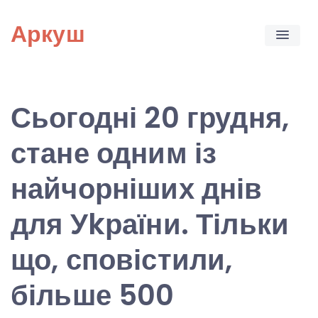
Skip
Аркуш
to
content
Сьогодні 20 грудня,
стане одним із
найчорніших днів
для Уkраїни. Тільки
що, сповістили,
більше 500