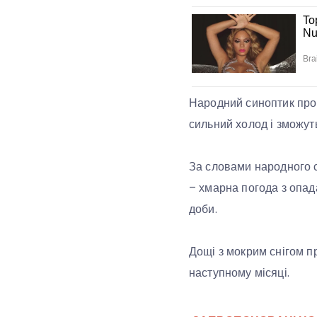
Народний синоптик прог
сильний холод і зможуть
За словами народного с
– хмарна погода з опада
доби.
Дощі з мокрим снігом пр
наступному місяці.