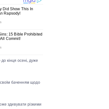
 до кінця осені, дуже
я своїм баченням щодо
може здивувати різкими