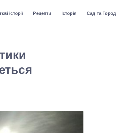
єві історії
Рецепти
Історія
Сад та Город
птики
веться