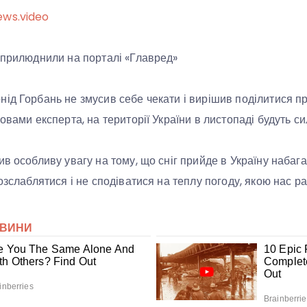
ews.video
оприлюднили на порталі «Главред»
ід Горбань не змусив себе чекати і вирішив поділитися п
овами експерта, на території України в листопаді будуть сил
в особливу увагу на тому, що сніг прийде в Україну набага
озслаблятися і не сподіватися на теплу погоду, якою нас р