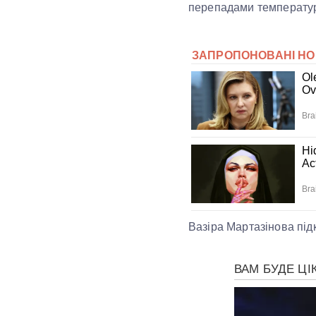
перепадами температури
Вазіра Мартазінова підк