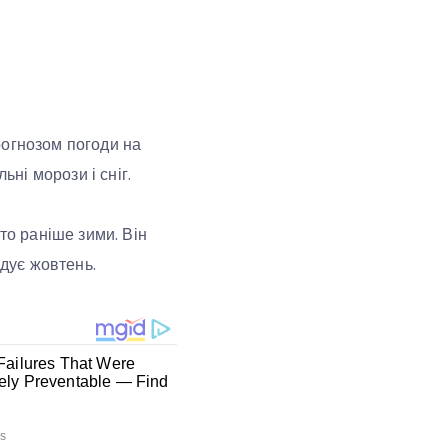
рогнозом погоди на
ьні морози і сніг.
то раніше зими. Він
адує жовтень.