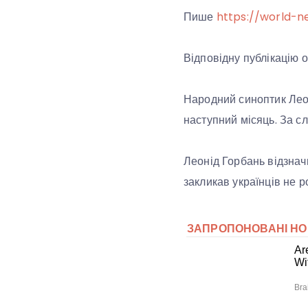
Пише
https://world-n
Відповідну публікацію 
Народний синоптик Леон
наступний місяць. За сл
Леонід Горбань відзначи
закликав українців не р