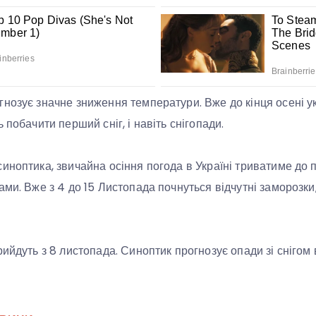
нозує значне зниження температури. Вже до кінця осені ук
 побачити перший сніг, і навіть снігопади.
иноптика, звичайна осіння погода в Україні триватиме до
ми. Вже з 4 до 15 Листопада почнуться відчутні заморозки
ийдуть з 8 листопада. Синоптик прогнозує опади зі снігом