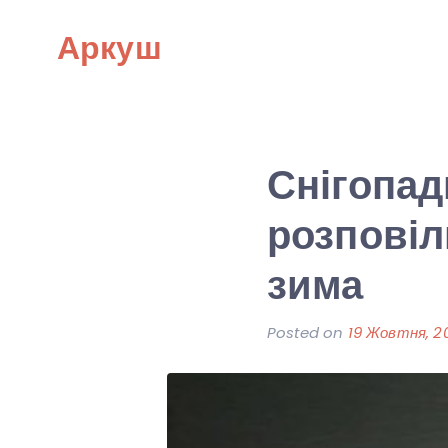
Skip
Аркуш
to
content
Снігопад
розповіл
зима
Posted on
19 Жовтня, 2