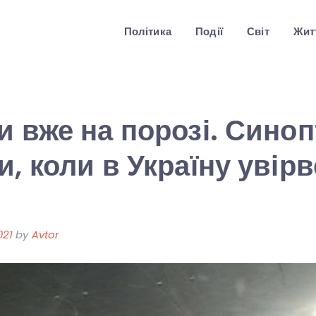
Політика
Події
Світ
Житт
и вже на порозі. Сино
и, коли в Україну увір
021
by
Avtor