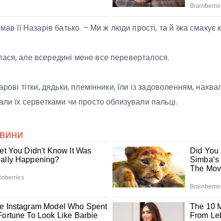
мав її Назарів батько. – Ми ж люди прості, та й їжа смакує 
ася, але всередині мене все переверталося.
зарові тітки, дядьки, племінники, їли із задоволенням, нахва
али їх серветками чи просто облизували пальці.