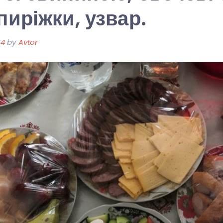
пиріжки, узвар.
24
by
Avtor