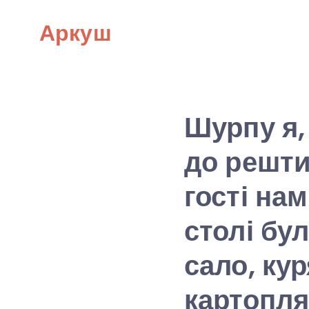
Skip
Аркуш
to
content
Шурпу я,
до решти
гості на
столі бу
сало, ку
картопля