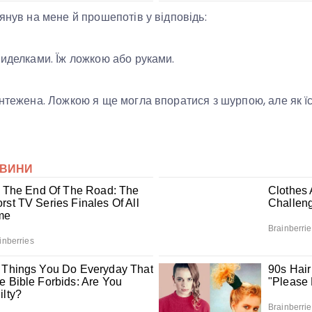
янув на мене й прошепотів у відповідь:
виделками. Їж ложкою або руками.
ентежена. Ложкою я ще могла впоратися з шурпою, але як їс