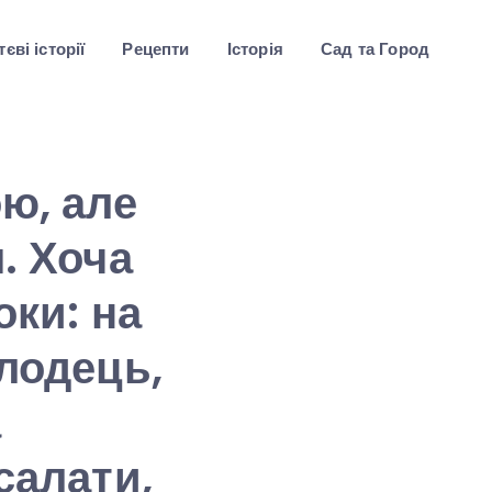
єві історії
Рецепти
Історія
Сад та Город
ю, але
. Хоча
оки: на
олодець,
а
салати,