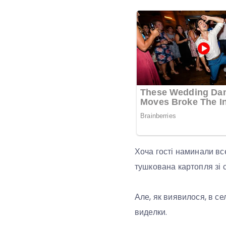
Хоча гості наминали все
тушкована картопля зі с
Але, як виявилося, в се
виделки.