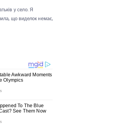
тьків у село. Я
чила, що виделок немає,