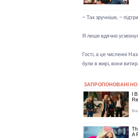
– Так зручніше, – підтри
Я лише вдячно усміхнул
Гості, а це численні На
були в жирі, вони витир