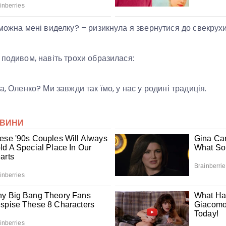
 можна мені виделку? – ризикнула я звернутися до свекрухи
 подивом, навіть трохи образилася:
а, Оленко? Ми завжди так їмо, у нас у родині традиція.