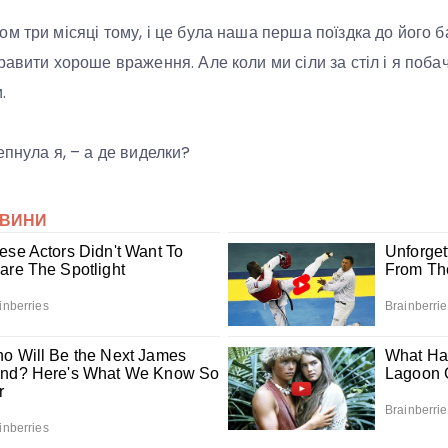
 три місяці тому, і це була наша перша поїздка до його ба
равити хороше враження. Але коли ми сіли за стіл і я поба
.
епнула я, – а де виделки?