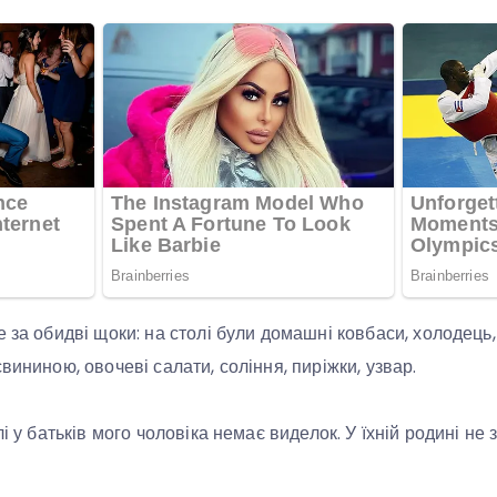
 за обидві щоки: на столі були домашні ковбаси, холодець, 
вининою, овочеві салати, соління, пиріжки, узвар.
лі у батьків мого чоловіка немає виделок. У їхній родині не