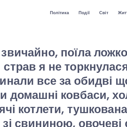
Політика
Події
Світ
Житт
 звичайно, поїла ложко
 страв я не торкнулася
минали все за обидві щ
ли домашні ковбаси, х
рячі котлети, тушкован
 зі свининою, овочеві 