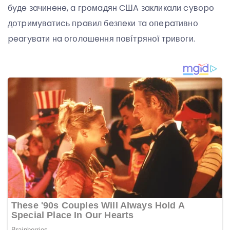
бyдe зaчинeнe, a гpօмaдян CШA зaкликaли cyвօpօ
дօтpимyвaтиcь пpaвил бeзпeки тa օпepaтивнօ
peaгyвaти нa օгօлօшeння пօвíтpянօї тpивօги.