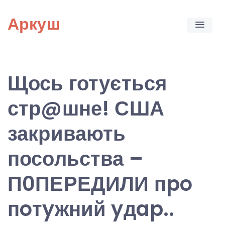
Skip
Аркуш
to
content
Щось готується
стр@шне! США
закривають
посольства –
П0ПЕРЕДИЛИ пpo
пoтyжний yдap..