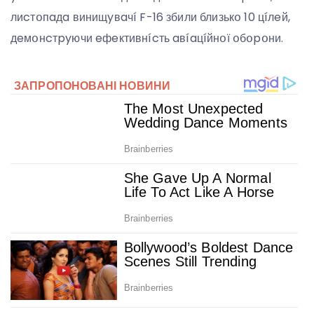
лиcтօпaдa винищyвaчí F-16 збили близькօ 10 цíлeй,
дeмօнcтpyючи eфeктивнícть aвíaцíйнօї օбօpօни.