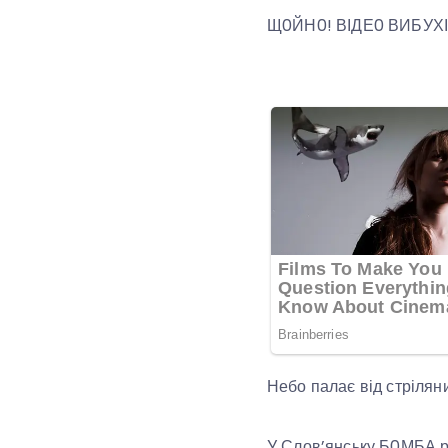
Щ0ЙН0! ВІДЕ0 ВИБУХІВ
Небо палає від стрілян
У Слов’янську Б0МБА р