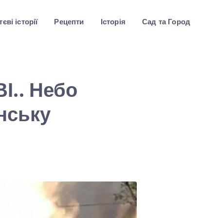
єві історії
Рецепти
Історія
Сад та Город
І.. Небо
нську