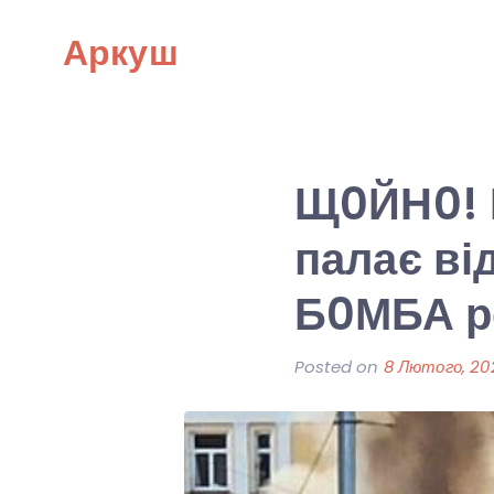
Skip
Аркуш
to
content
Щ0ЙН0! В
палає ві
Б0МБА р
Posted on
8 Лютого, 20