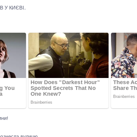
 У КИЄВІ..
ини!
ознесла вулицю.