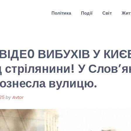
Політика
Події
Світ
Житт
ІДЕ0 ВИБУХІВ У КИЄВ
д стрілянини! У Слов’я
ознесла вулицю.
25
by
Avtor