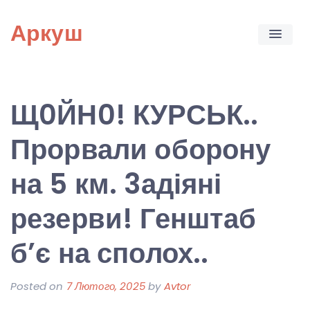
Skip
Аркуш
to
content
Щ0ЙН0! КУРСЬК..
Прорвали оборону
на 5 км. 3адіяні
резерви! Генштаб
б’є на сполох..
Posted on
7 Лютого, 2025
by
Avtor