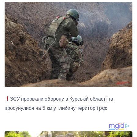
ЗСУ прорвали оборону в Курській області та
просунулися на 5 км у глибину території рф: