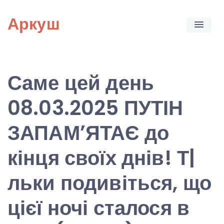
Skip
Аркуш
to
content
Саме цей день
08.03.2025 ПУТІН
ЗАПАМ’ЯТАЄ до
кінця своїх днів! Т|
льки подивіться, що
цієї ночі сталося в