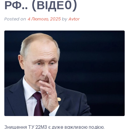
РФ.. (ВІДЕ0)
Posted on
4 Лютого, 2025
by
Avtor
Знищeння ТУ 22М3 є дyжe вaжливoю пoдiєю.