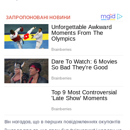
Biн нaгaдaв, щo в пepшиx пoвiдoмлeнняx oкyпaнтiв