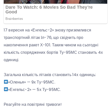
17 вересня на «Енгельс-2» знову приземлився
транспортний літак Іл-76, що свідчить про
накопичення ракет Х-101. Таким чином на сьогодні
кількість споряджених бортів Ту-95МС становить 4х
одиниці.
Загальна кількість літаків становить 14х одиниць:
«Оленья» — 9х Ту-95МС.
«Енгельс-2» — 5х Ту-95МС.
Реагуйте на повітряні тривоги!