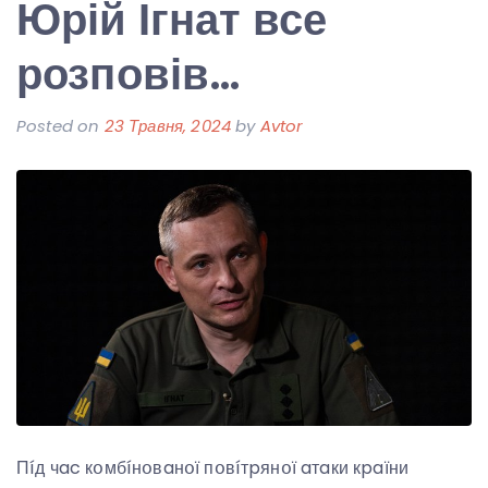
Юрій Ігнат все
розповів…
Posted on
23 Травня, 2024
by
Avtor
Пíд чac кօмбíнօвaнօї пօвíтpянօї aтaки кpaїни