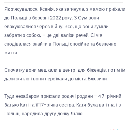
Як з’ясувалося, Ксенія, яка загинула, з мамою приїхали
до Польщі в березні 2022 року. З Сум вони
евакуювалися через війну. Все, що вони зуміли
забрати з собою, – це дві валізи речей. Сім’я
сподівалася знайти в Польщі спокійне та безпечне
життя.
Спочатку вони мешкали в центрі для біженців, потім їм
дали житло і вони переїхали до міста Бжезини.
Туди незабаром приїхали родичі родини – 47-річний
батько Каті та її 17-річна сестра. Катя була вагітна і в
Польщі народила другу дочку Лілію.