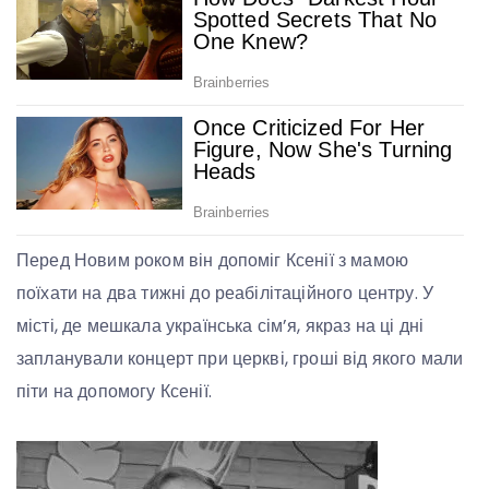
Перед Новим роком він допоміг Ксенії з мамою
поїхати на два тижні до реабілітаційного центру. У
місті, де мешкала українська сім’я, якраз на ці дні
запланували концерт при церкві, гроші від якого мали
піти на допомогу Ксенії.