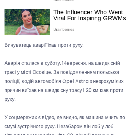
Винуватець аварії їхав проти руху.
Аварія сталася в суботу, 14вересня, на швидкісній
трасі у місті Осовіце. За повідомленням польської
поліції, водій автомобіля Opel Astra з незрозумілих
причин виїхав на швидкісну трасу і 20 км їхав проти
руху.
У соцмережах є відео, де видно, як машина мчить по
смузі зустрічного руху. Незабаром він лоб у лоб