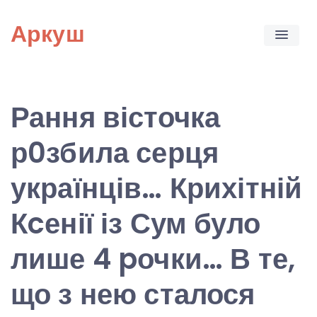
Skip
Аркуш
to
content
Рання вісточка
р0збила серця
українців… Крихітній
Кcенії із Сум було
лише 4 pочки… В те,
що з нею сталося