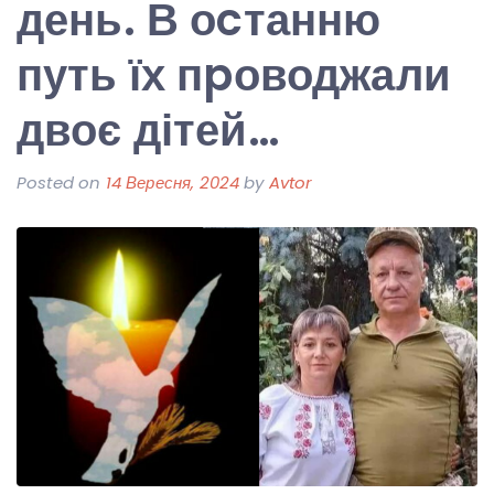
день. В оcтанню
путь їх пpоводжали
двоє дітей…
Posted on
14 Вересня, 2024
by
Avtor