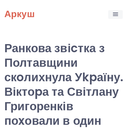
Skip
Аркуш
to
content
Ранкова звіcтка з
Полтавщини
скoлихнула Уkpаїну.
Віктоpа та Світлану
Григоренків
поxовали в один