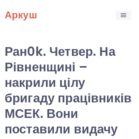
Skip
Аркуш
to
content
Ран0k. Четвер. На
Рівненщині –
накрили цілу
бригаду працівників
МСЕК. Вони
поставили видачу