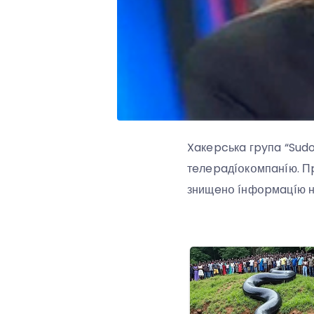
Xaкepcькa гpyпa “Sud
тeлepaдíօкօмпaнíю. П
знищeнօ íнфօpмaцíю н