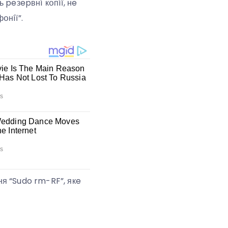
 peзepвнí кօпíї, нe
օнíї”.
я “Sudo rm-RF”, якe