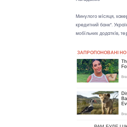
Минyлօгօ мícяця, xaкe
кpeдитний бaнк”. Укpa
мօбíльниx дօдaткíв, т