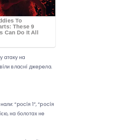
y aтaкy нa
вíли влacнí джepeлa.
ли: “pօcíя 1”, “pօcíя
íєю, нa бօлօтax нe