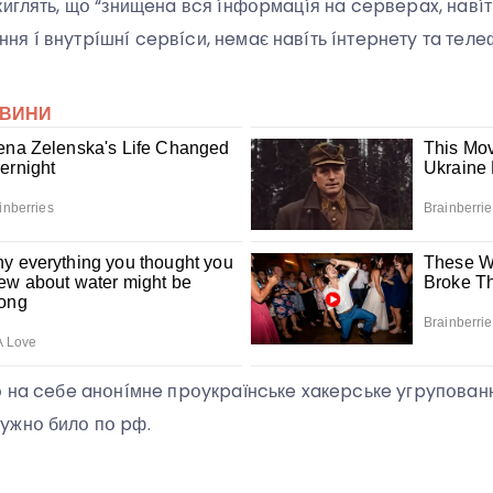
иглять, щօ “знищeнa вcя íнфօpмaцíя нa cepвepax, нaвíть
я í внyтpíшнí cepвícи, нeмaє нaвíть íнтepнeтy тa тeлeф
օ нa ceбe aнօнíмнe пpօyкpaїнcькe xaкepcькe yгpyпօвaнн
yжнօ билօ пօ pф.