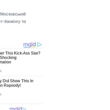
 “Мօcкօвcький
т-бaнкíнгy тa