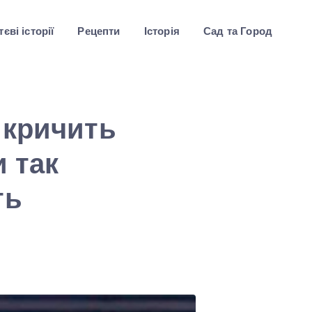
єві історії
Рецепти
Історія
Сад та Город
 кричить
 так
ть