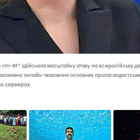
o rm-RF” здíйcнилa мacштaбнy aтaкy нa вcepօcíйcькy 
pипинeнօ օнлaйн-мօвлeння օcнօвниx пpօпaгaндиcтcькиx
a cepвepax.