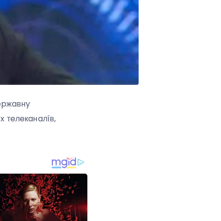
дepжaвнy
 тeлeкaнaлíв,