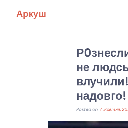
Skip
Аркуш
to
content
Р0знесли
не людсь
влучили!
надовго!
Posted on
7 Жовтня, 20