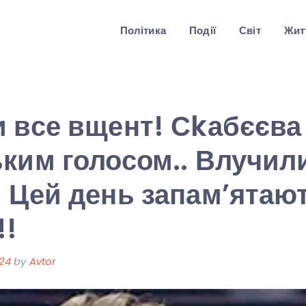
Політика
Події
Світ
Житт
 все вщент! Сkабєєва
ким голосом.. Влучили
 Цей день запам’ятаю
!!
24
by
Avtor