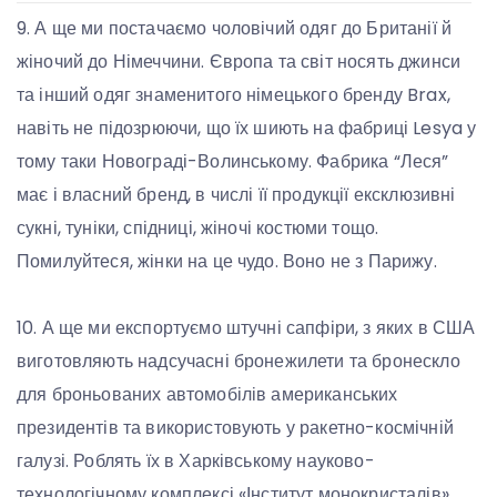
9. А ще ми постачаємо чоловічий одяг до Британії й
жіночий до Німеччини. Європа та світ носять джинси
та інший одяг знаменитого німецького бренду Brax,
навіть не підозрюючи, що їх шиють на фабриці Lesya у
тому таки Новограді-Волинському. Фабрика “Леся”
має і власний бренд, в числі її продукції ексклюзивні
сукні, туніки, спідниці, жіночі костюми тощо.
Помилуйтеся, жінки на це чудо. Воно не з Парижу.
10. А ще ми експортуємо штучні сапфіри, з яких в США
виготовляють надсучасні бронежилети та бронескло
для броньованих автомобілів американських
президентів та використовують у ракетно-космічній
галузі. Роблять їх в Харківському науково-
технологічному комплексі «Інститут монокристалів».