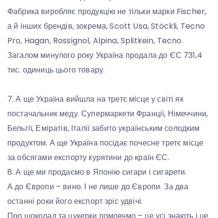
Фабрика виробляє продукцію не тільки марки Fischer,
а й інших брендів, зокрема, Scott Usa, Stöckli, Tecno
Pro, Hagan, Rossignol, Alpina, Splitkein, Tecno.
Загалом минулого року Україна продала до ЄС 731,4
тис. одиниць цього товару.
7. А ще Україна вийшла на третє місце у світі як
постачальник меду. Супермаркети Франції, Німеччини,
Бельгії, Еміратів, Італії забито українським солодким
продуктом. А ще Україна посідає почесне третє місце
за обсягами експорту курятини до країн ЄС.
8. А ще ми продаємо в Японію сигари і сигарети.
А до Європи – вино. І не лише до Європи. За два
останні роки його експорт зріс удвічі.
Про шоколад та цукерки помовчмо – це усі знають і це