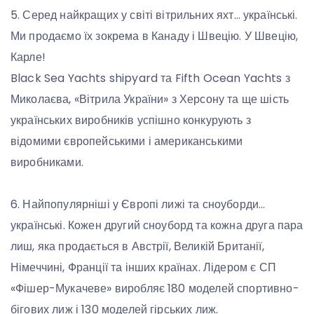
5. Серед найкращих у світі вітрильних яхт… українські.
Ми продаємо їх зокрема в Канаду і Швецію. У Швецію,
Карле!
Black Sea Yachts shipyard та Fifth Ocean Yachts з
Миколаєва, «Вітрила України» з Херсону та ще шість
українських виробників успішно конкурують з
відомими європейськими і американськими
виробниками.
6. Найпопулярніші у Європі лижі та сноуборди…
українські. Кожен другий сноуборд та кожна друга пара
лиш, яка продається в Австрії, Великій Британії,
Німеччині, Франції та інших країнах. Лідером є СП
«Фішер-Мукачеве» виробляє 180 моделей спортивно-
бігових лиж і 130 моделей гірських лиж.