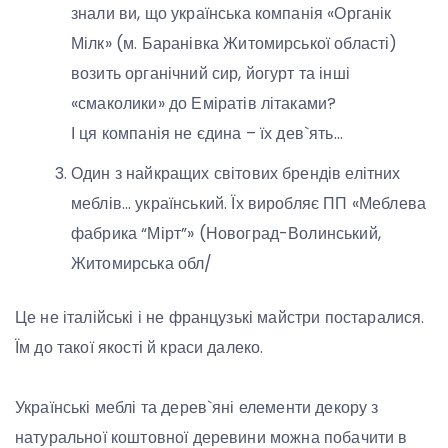
знали ви, що українська компанія «Органік
Мілк» (м. Баранівка Житомирської області)
возить органічний сир, йогурт та інші
«смаколики» до Еміратів літаками?
І ця компанія не єдина – їх дев`ять…
Один з найкращих світових брендів елітних
меблів… український. Їх виробляє ПП «Меблева
фабрика “Мірт”» (Новоград-Волинський,
Житомирська обл/
Це не італійські і не французькі майстри постаралися.
Їм до такої якості й краси далеко.
Українські меблі та дерев`яні елементи декору з
натуральної коштовної деревини можна побачити в