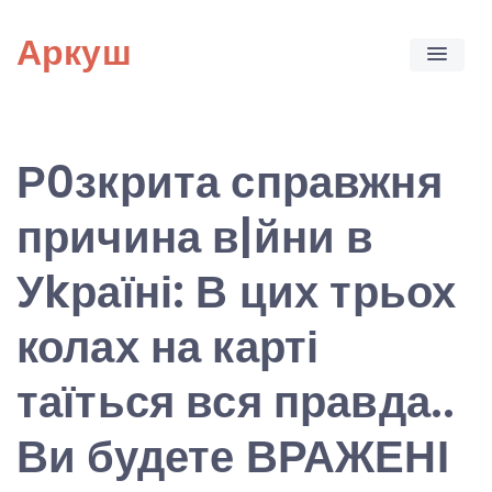
Skip
Аркуш
to
content
Р0зкрита справжня
причина в|йни в
Уkраїні: В цих трьох
колах на карті
таїться вся правда..
Ви будете ВРАЖЕНІ