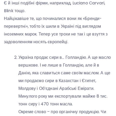
Є й інші подібні фірми, наприклад, Luciano Carvari,
Blink тощо.
Найцікавіше те, що починалися вони як «Бренди-
перевертні», тобто їх шили в Україні під виглядом
іноземних марок. Тепер усе трохи не так і це взуття з
задоволенням носять європейці.
Україна продає сири в… Голландію. А ще масло
вершкове. І не лише в Голландію, але й в
Данію, яка славиться саме своїм маслом. А ще
ми продаємо сири в Казахстан і Єгипет,
Молдову і Об’єднані Арабські Емірати.
Минулого року ми експортували майже 8 тис.
тонн сиру і 470 тонн масла.
Окреме слово – про органічну продукцію. Чи