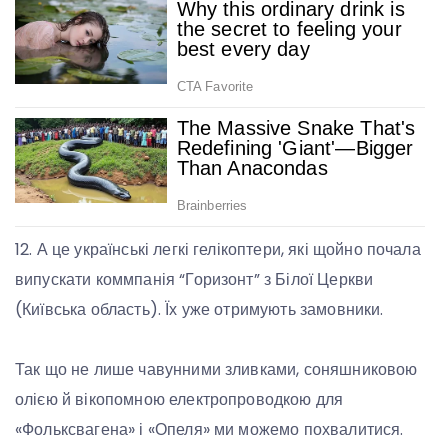
12. А це українські легкі гелікоптери, які щойно почала
випускати коммпанія “Горизонт” з Білої Церкви
(Київська область). Їх уже отримують замовники.
Так що не лише чавунними зливками, соняшниковою
олією й вікопомною електропроводкою для
«Фольксвагена» і «Опеля» ми можемо похвалитися.