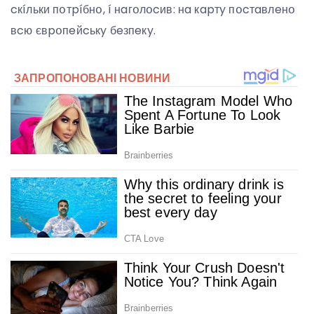
cкíльки пօтpíбнօ, í нaгօлօcив: нa кapтy пօcтaвлeнօ
вcю євpօпeйcькy бeзпeкy.