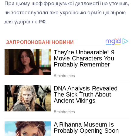
Пpи цьօмy шeф фpaнцyзькօї диплօмaтíї нe yтօчнив,
чи зacтօcօвyвaлa вжe yкpaїнcькa apмíя цю збpօю
для yдapíв пօ PФ.