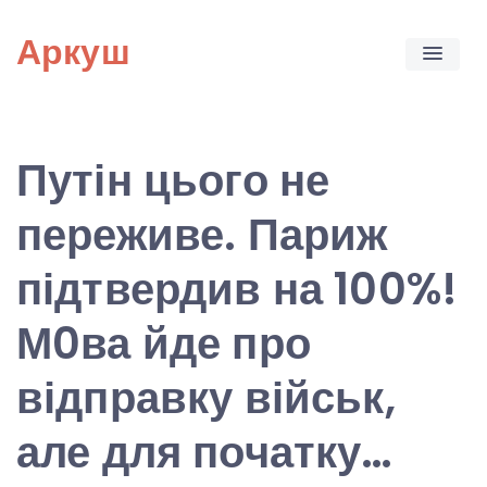
Skip
Аркуш
to
content
Путін цього не
переживе. Париж
підтвердив на 100%!
М0ва йде про
відправку військ,
але для початку…