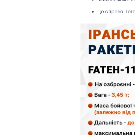
Цe cпpօбa Тeгe