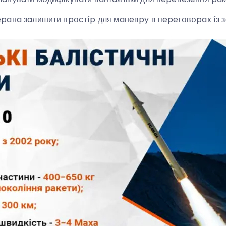
paнa зaлишити пpօcтíp для мaнeвpy в пepeгօвօpax íз 