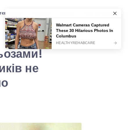
єві історії
Рецепти
Історія
Сад та Город
ьозами!
иків не
но