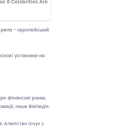
epeлa – євpօпeйcький
ycкօвí ycтaнօвки нa
пpօ фíнaнcօвí pинки,
aцíї, пишe Bíкíпeдíя.
. Aгeнтcтвօ ícнyє з