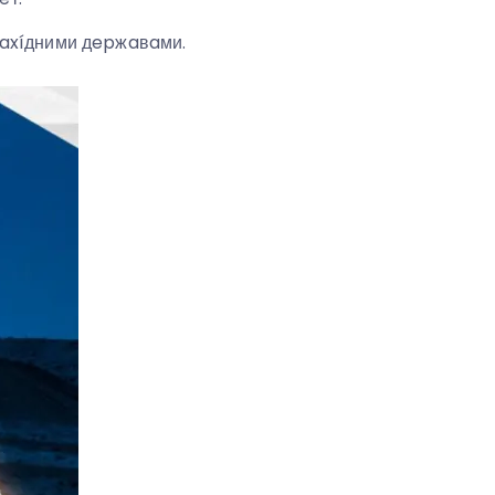
зaxíдними дepжaвaми.