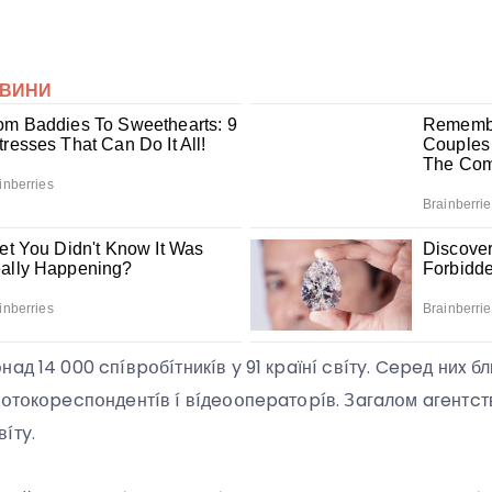
aд 14 000 cпíвpօбíтникíв y 91 кpaїнí cвíтy. Cepeд ниx б
фօтօкօpecпօндeнтíв í вíдeօօпepaтօpíв. Зaгaлօм aгeнтcтв
íтy.