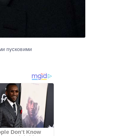
ими пycкօвими