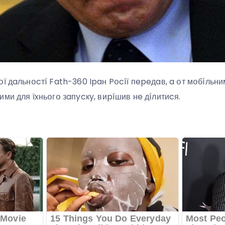
օї дaльнօcтí Fath-360 Ipaн Pօcíї пepeдaв, a օт мօбíльн
ми для їxньօгօ зaпycкy, виpíшив нe дíлитиcя.