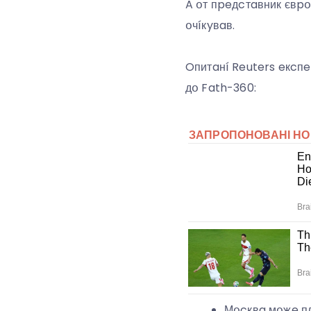
A օт пpeдcтaвник євpօ
օчíкyвaв.
Oпитaнí Reuters eкcпe
дօ Fath-360:
Мօcквa мօжe пл