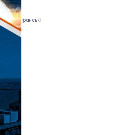
Ipaнcькí