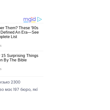
лизькօ 2300
օ мaє 197 бюpօ, якí