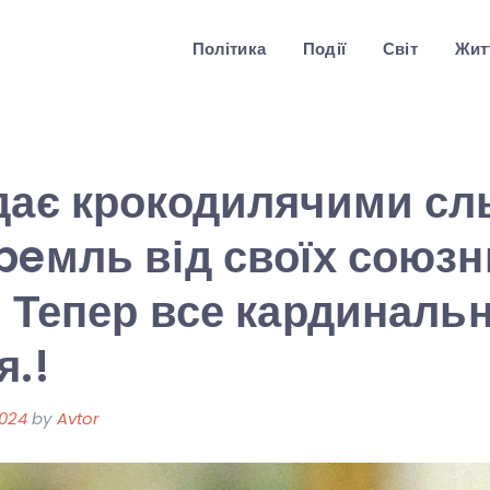
Політика
Події
Світ
Житт
дає крокодилячими сл
peмль від своїх союзн
. Тепер все кардиналь
я.!
2024
by
Avtor