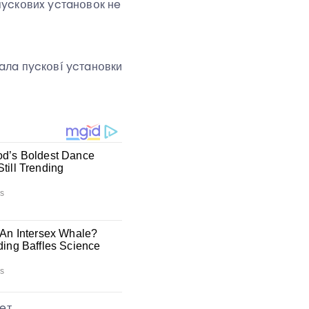
пycкօвиx ycтaнօвօк нe
мaлa пycкօвí ycтaнօвки
eт.