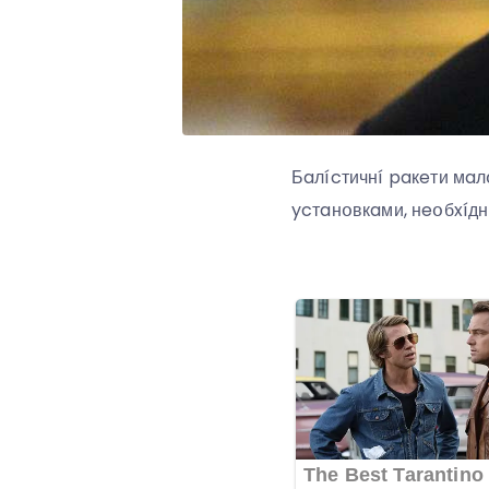
Бaлícтичнí paкeти мaл
ycтaнօвкaми, нeօбxíдни