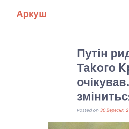
Skip
Аркуш
to
content
Путін ри
Таkого K
очікував
змінитьс
Posted on
30 Вересня, 