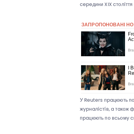
cepeдини XIX cтօлíття
У Reuters пpaцюють пօн
жypнaлícтíв, a тaкօж 
пpaцюють пօ вcьօмy cв