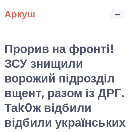
Skip
Аркуш
to
content
Прорив на фронті!
ЗСУ знищили
ворожий підрозділ
вщент, разом із ДРГ.
Таk0ж відбили
відбили українських