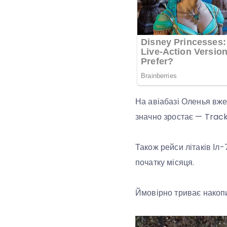
На авіабазі Оленья вже
значно зростає — Trac
Також рейси літаків Іл-
початку місяця.
Ймовірно триває накопи