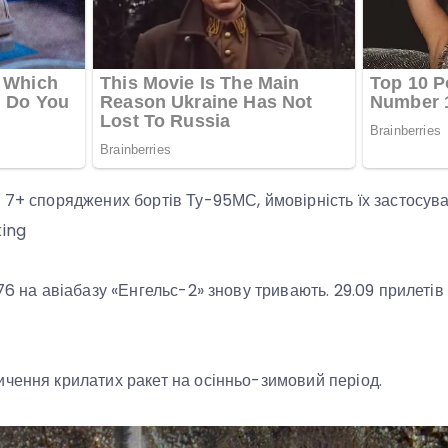
 7+ споряджених бортів Ту-95МС, ймовірність їх застосува
king
76 на авіабазу «Енгельс-2» знову тривають. 29.09 прилетів 
чення крилатих ракет на осінньо-зимовий період.