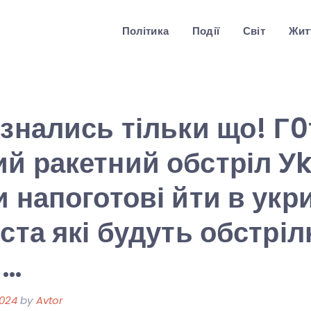
Політика
Події
Світ
Житт
ізнались тільки що! Г
й ракетний обстріл Уk
и напоготові йти в укр
іста які будуть обстрі
и…
2024
by
Avtor