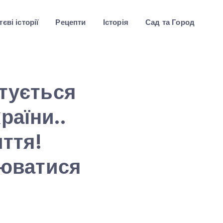
єві історії
Рецепти
Історія
Сад та Город
0тується
раїни..
иття!
люватися