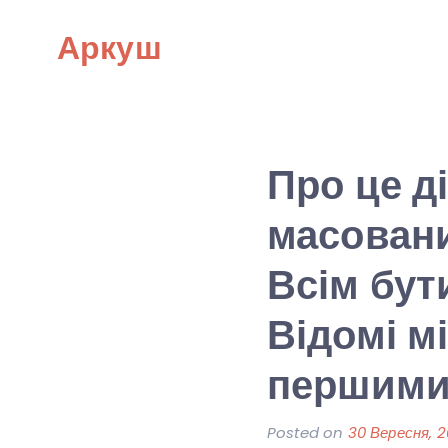
Skip
Аркуш
to
content
Про це д
масовани
Всім бут
Відомі м
першим
Posted on
30 Вересня, 