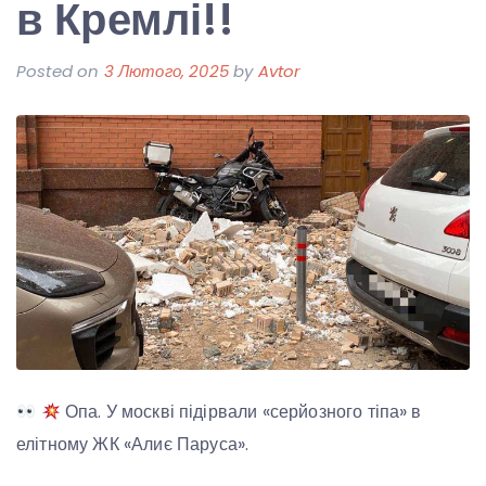
в Кремлі!!
Posted on
3 Лютого, 2025
by
Avtor
Опа. У москві підірвали «серйозного тіпа» в
елітному ЖК «Алиє Паруса».