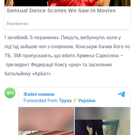
1 загиблий, 5 поранених. Пишуть, вибухнуло, коли у
під’їзд зайшов чел з охороною. Консьєрж бачив його по
ТБ. ЗМІ припускають, що вбито Армена Саркісяна –
президент Федерації боксу «днр» та засновник
батальйону «Арбат».