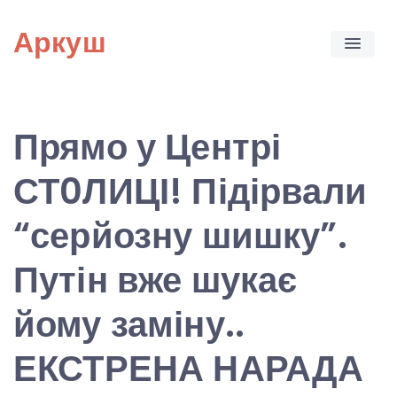
Skip
Аркуш
to
content
Прямо у Центрі
СТ0ЛИЦІ! Підірвали
“серйозну шишку”.
Путін вже шукає
йому заміну..
ЕКСТРЕНА НАРАДА