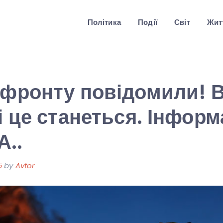
Політика
Події
Світ
Житт
 фронту повідомили! В
ні це станеться. Інформ
А..
5
by
Avtor