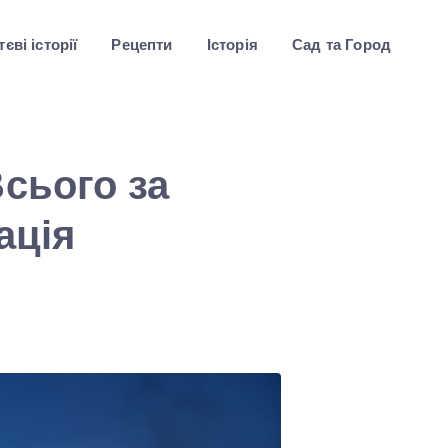
єві історії
Рецепти
Історія
Сад та Город
сього за
ація