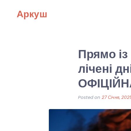
Skip
Аркуш
to
content
Прямо із
лічені д
ОФІЦІЙН
Posted on
27 Січня, 202