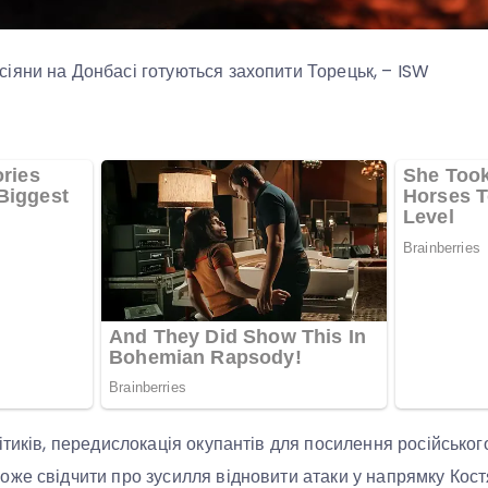
яни на Донбасі готуються захопити Торецьк, – ISW
ітиків, передислокація окупантів для посилення російськог
же свідчити про зусилля відновити атаки у напрямку Кост