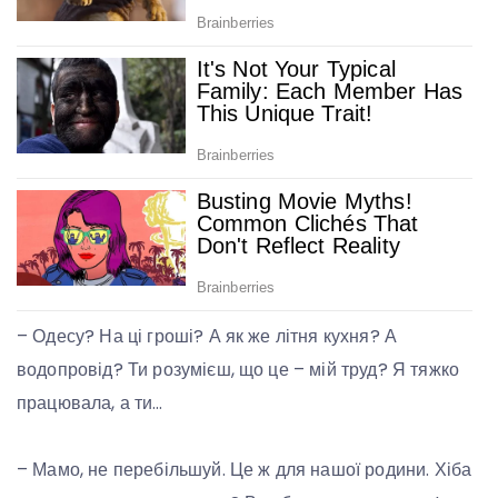
– Одесу? На ці гроші? А як же літня кухня? А
водопровід? Ти розумієш, що це – мій труд? Я тяжко
працювала, а ти…
– Мамо, не перебільшуй. Це ж для нашої родини. Хіба