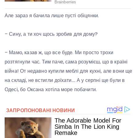
Але зараз я бачила лише пусті обіцянки.
– Сину, а ти хоч щось зробив для дому?
– Мамо, казав ж, що все буде. Ми просто трохи
розтягнули час. Тим паче, сама розумієш, що в країні
війна! От недавно купили меблі для кухні, але вони ще
на складі, не встигли доїхати…. А у серпні ще були в
Одесі, бо Оксана хотіла море побачити.