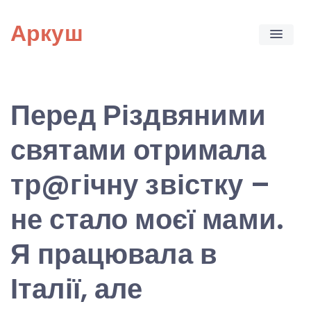
Skip
Аркуш
to
content
Перед Різдвяними
святами отримала
тр@гічну звістку –
не стало моєї мами.
Я працювала в
Італії, але