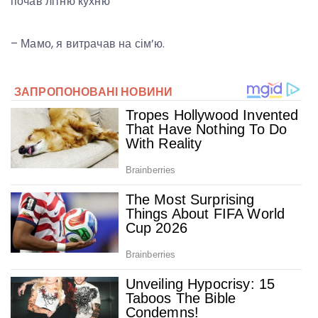
почав літню кухню
– Мамо, я витрачав на сім’ю.