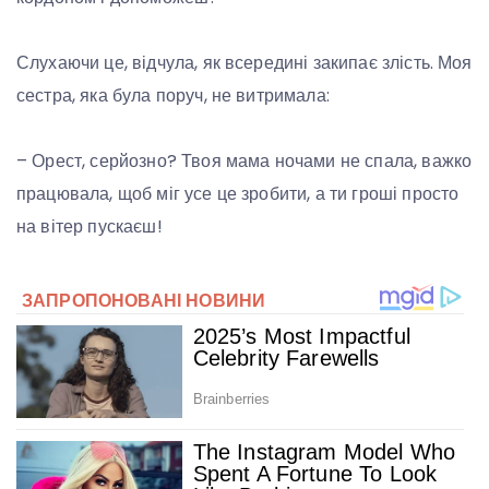
Слухаючи це, відчула, як всередині закипає злість. Моя
сестра, яка була поруч, не витримала:
– Орест, серйозно? Твоя мама ночами не спала, важко
працювала, щоб міг усе це зробити, а ти гроші просто
на вітер пускаєш!