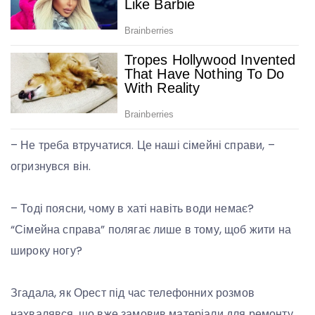
– Не треба втручатися. Це наші сімейні справи, –
огризнувся він.
– Тоді поясни, чому в хаті навіть води немає?
“Сімейна справа” полягає лише в тому, щоб жити на
широку ногу?
Згадала, як Орест під час телефонних розмов
нахвалявся, що вже замовив матеріали для ремонту,