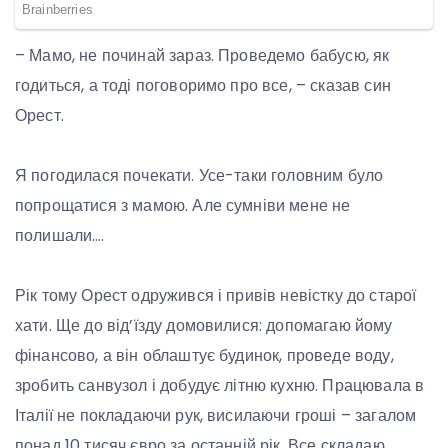
– Мамо, не починай зараз. Проведемо бабусю, як
годиться, а тоді поговоримо про все, – сказав син
Орест.
Я погодилася почекати. Усе-таки головним було
попрощатися з мамою. Але сумніви мене не
полишали….
Рік тому Орест одружився і привів невістку до старої
хати. Ще до від’їзду домовилися: допомагаю йому
фінансово, а він облаштує будинок, проведе воду,
зробить санвузол і добудує літню кухню. Працювала в
Італії не покладаючи рук, висилаючи гроші – загалом
понад 10 тисяч євро за останній рік. Все складаю