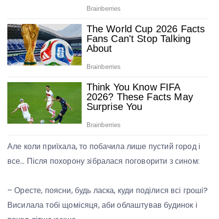
Але коли приїхала, то побачила лише пустий город і
все… Після похорону зібралася поговорити з сином:
– Оресте, поясни, будь ласка, куди поділися всі гроші?
Висилала тобі щомісяця, аби облаштував будинок і