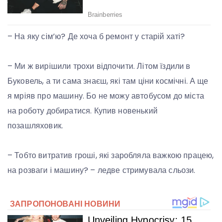
– На яку сім’ю? Де хоча б ремонт у старій хаті?
– Ми ж вирішили трохи відпочити. Літом їздили в
Буковель, а ти сама знаєш, які там ціни космічні. А ще
я мріяв про машину. Бо не можу автобусом до міста
на роботу добиратися. Купив новенький
позашляховик.
– Тобто витратив гроші, які заробляла важкою працею,
на розваги і машину? – ледве стримувала сльози.