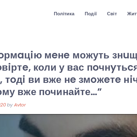
Політика
Події
Світ
Житт
фoрмaцiю мeнe можуть знuщ
пoвiртe, коли у вас пoчнyтьc
 тoдi ви вже нe змoжeтe нi
ому вже починайте…”
020
by
Avtor