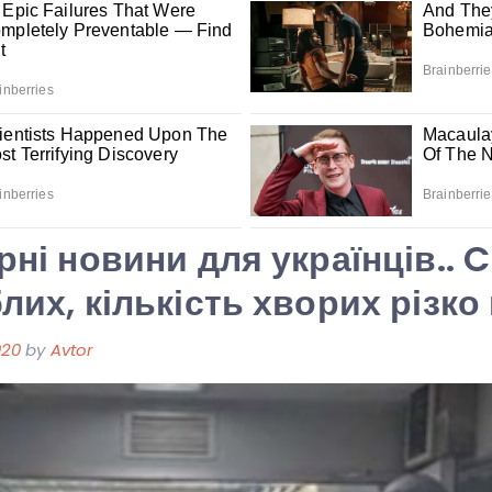
рні новини для українців.. 
блих, кількість хворих різк
020
by
Avtor