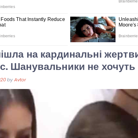
пішла на кардинальні жертв
с. Шанувальники не хочуть 
020
by
Avtor