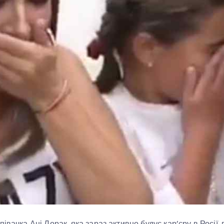
івачка Ані Лорак, яка зараз активно будує кар’єру в Росії,