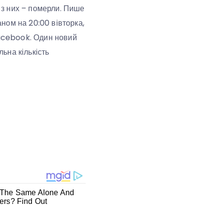
є з них – померли. Пише
ном на 20:00 вівторка,
Facebook. Один новий
льна кількість