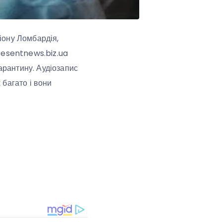
гіону Ломбардія,
resentnews.biz.ua
арантину. Аудіозапис
 багато і вони