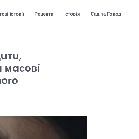
єві історії
Рецепти
Історія
Сад та Город
uтu,
я мaсoвi
чoгo