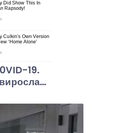
C0VID-19.
о виросла…