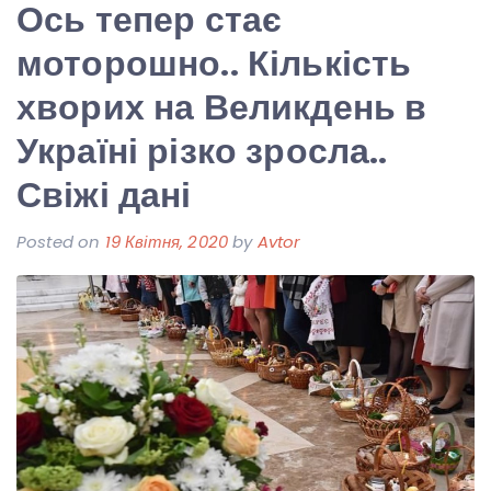
Ось тепер стає
моторошно.. Кількість
хворих на Великдень в
Україні різко зросла..
Свіжі дані
Posted on
19 Квітня, 2020
by
Avtor