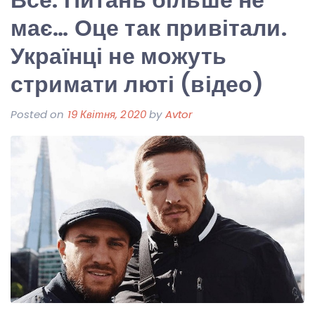
має… Оце так привітали.
Українці не можуть
стримати люті (відео)
Posted on
19 Квітня, 2020
by
Avtor