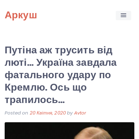
Skip
Аркуш
to
content
Путіна аж трусить від
люті… Україна завдала
фатального удару по
Кремлю. Ось що
трапилось…
Posted on
20 Квітня, 2020
by
Avtor