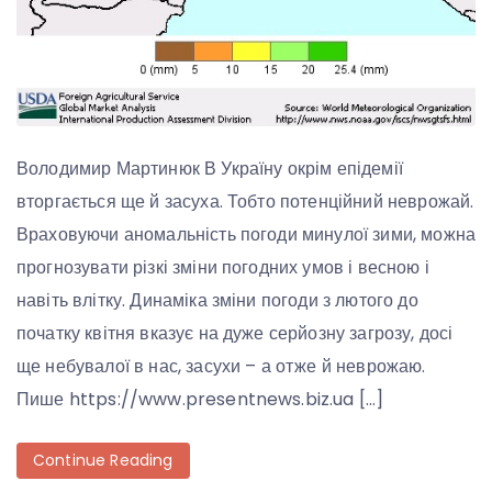
Володимир Мартинюк В Україну окрім епідемії
вторгається ще й засуха. Тобто потенційний неврожай.
Враховуючи аномальність погоди минулої зими, можна
прогнозувати різкі зміни погодних умов і весною і
навіть влітку. Динаміка зміни погоди з лютого до
початку квітня вказує на дуже серйозну загрозу, досі
ще небувалої в нас, засухи – а отже й неврожаю.
Пише https://www.presentnews.biz.ua […]
Continue Reading