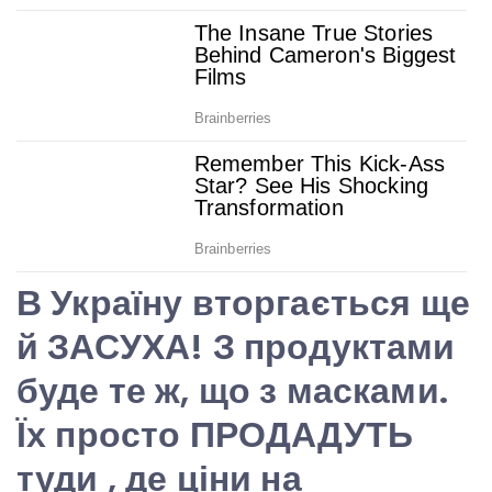
В Україну вторгається ще
й ЗАСУХА! З продуктами
буде те ж, що з масками.
Їх просто ПРОДАДУТЬ
туди , де ціни на