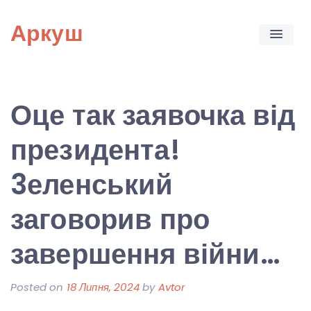
Skip
Аркуш
to
content
Оце так заявочка від
президента!
3еленський
заговорив про
завершення війни…
Posted on
18 Липня, 2024
by
Avtor