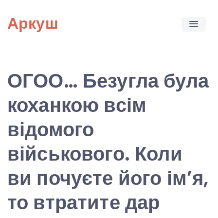
Skip
Аркуш
to
content
ОГОО… Безугла була
коханкою всім
відомого
військового. Коли
ви почуєте його ім’я,
то втратите дар