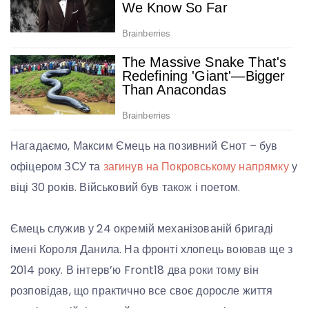
Нагадаємо, Максим Ємець на позивний Єнот – був
офіцером ЗСУ та
загинув на Покровському напрямку
у
віці 30 років. Військовий був також і поетом.
Ємець служив у 24 окремій механізованій бригаді
імені Короля Данила. На фронті хлопець воював ще з
2014 року. В інтерв’ю Front18 два роки тому він
розповідав, що практично все своє доросле життя