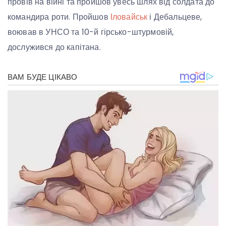
провів на війні та пройшов увесь шлях від солдата до
командира роти. Пройшов
Іловайськ
і Дебальцеве,
воював в УНСО та 10-й гірсько-штурмовій,
дослужився до капітана.