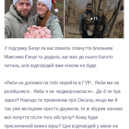
У підсумку Безугла висловила співчуття близьким
Максима Ємця та додала, що має до нього багато
питань, але відповідей вже ніколи не буде.
«Якби не допомогла тобі перейти в ГУР… Якби ми не
розійшлися… Якби я не «відморозилася»… Де б ти був
зараз? Навіщо ти промовчав про Оксану, якщо ми й
так уже місяцями просто дружили, ти ж збурив наново
мої почуття після того обстрілу? Кому буде
присвячений кожен вірш? Цих відповідей у мене не