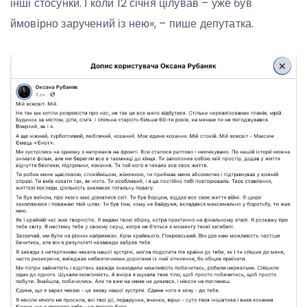
інші стосунки. І коли 12 січня цілував – уже був
ймовірно заручений із нею», – пише депутатка.