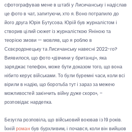
сфотографував мене в штабі у Лисичанську і надіслав
це фото в чат, запитуючи, хто я. Воно потрапило до
його друга Юрія Бутусова. Юрій був журналістом і
створив цілий сюжет із журналісткою Яніною та
теорією змови — мовляв, що я роблю в
Сєвєродонецьку та Лисичанську навесні 2022-го?
Виявилося, що фото «дівчини у британці», яка
заряджає телефон, може бути доказом того, що вона
нібито керує військами. То були буремні часи, коли всі
вірили в надію, що боротьба тут і зараз за межею
можливостей закінчить війну дуже скоро», –
розповідає нардепка.
Безугла розповіла, що військовий воював із 19 років.
Їхній
роман
був бурхливим, і почався, коли він вийшов