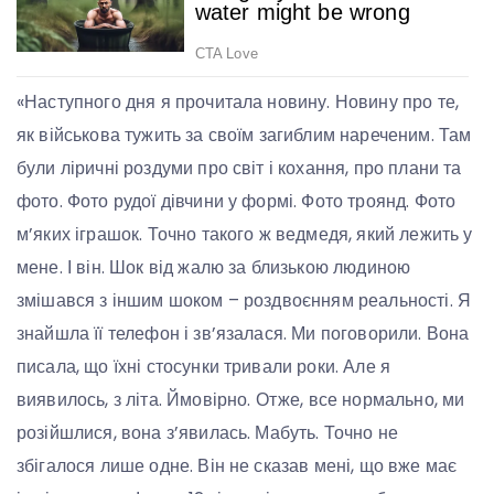
«Наступного дня я прочитала новину. Новину про те,
як військова тужить за своїм загиблим нареченим. Там
були ліричні роздуми про світ і кохання, про плани та
фото. Фото рудої дівчини у формі. Фото троянд. Фото
м’яких іграшок. Точно такого ж ведмедя, який лежить у
мене. І він. Шок від жалю за близькою людиною
змішався з іншим шоком – роздвоєнням реальності. Я
знайшла її телефон і зв’язалася. Ми поговорили. Вона
писала, що їхні стосунки тривали роки. Але я
виявилось, з літа. Ймовірно. Отже, все нормально, ми
розійшлися, вона з’явилась. Мабуть. Точно не
збігалося лише одне. Він не сказав мені, що вже має