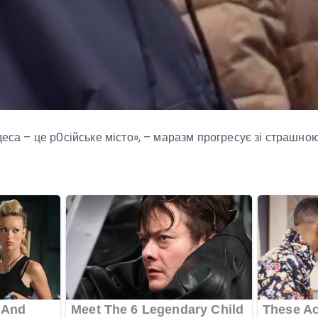
деса – це р0сійське місто», – маразм прогресує зі страшно