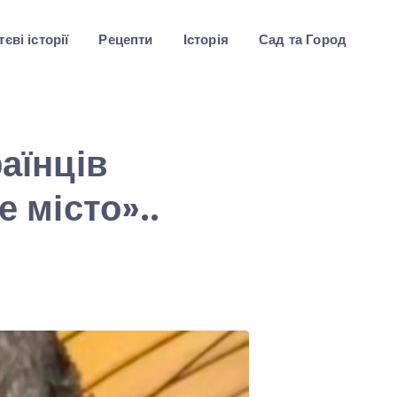
єві історії
Рецепти
Історія
Сад та Город
раїнців
е місто»..