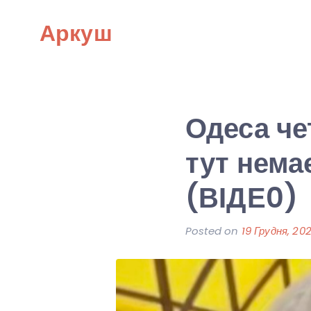
Skip
Аркуш
to
content
Одеса че
тут немає
(ВІДЕ0)
Posted on
19 Грудня, 20