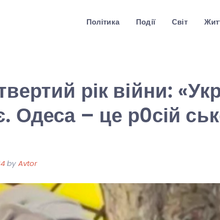
Політика
Події
Світ
Житт
твертий рік війни: «Ук
. Одеса – це р0сій ськ
24
by
Avtor