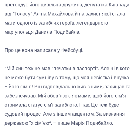
претендує його цивільна дружина, депутатка Київради
від “Голосу” Аліна Михайлова й на захист якої стала
мати одного із загиблих героїв, легендарного
маріупольця Данила Подибайла.
Про це вона написала у Фейсбуці.
“Мій син теж не мав “печатки в паспорті”. Але ні в кого
не може бути сумніву в тому, що моя невістка і внучка
– його сімʼя! Він відповідально жив з ними, захищав та
забезпечував. Мій обов’язок, як мами, щоб його сім’я
отримала статус сімʼі загиблого. І так. Це теж буде
судовий процес. Але з іншим акцентом. За визнання
державою їх сім’єю“, – пише Марія Подибайло.