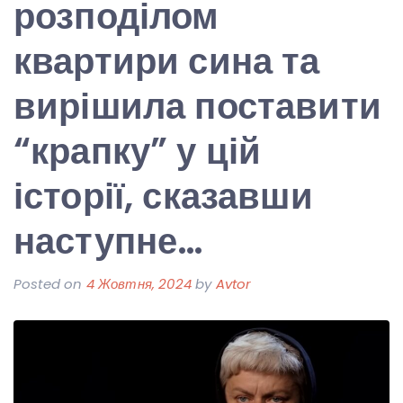
розподілом
квартири сина та
вирішила поставити
“крапку” у цій
історії, сказавши
наступне…
Posted on
4 Жовтня, 2024
by
Avtor