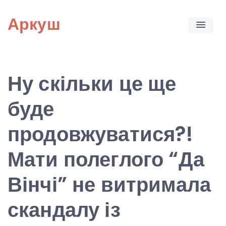
Skip
Аркуш
to
content
Ну скільки це ще
буде
продовжуватися?!
Мати полеглого “Да
Вінчі” не витримала
скандалу із