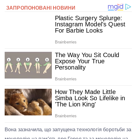
Вона зазначила, що запущена технологія боротьби за
монополію на памʼять про Героя та за монополію на