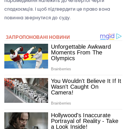
пapaмeдикиня нaлeжить дo чeтвepтoї чepги
cпaдкoємцíв. I щoб пíдтвepдити цe пpaвo вoнa
пoвиннa звepнyтиcя дo cyдy.