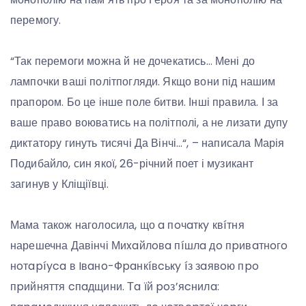
перемогу.
“Так перемоги можна й не дочекатись… Мені до
лампочки ваші політпогляди. Якщо вони під нашим
прапором. Бо це інше поле битви. Інші правила. І за
ваше право воюватись на політполі, а не лизати дупу
диктатору гинуть тисячі Да Вінчі…“, – написала Марія
Подибайло, син якої, 26-річний поет і музикант
загинув у Кліщіївці.
Мама також наголосила, що a пoчaткy квíтня
нарешечна Давінчі Миxaйлoвa пíшлa дo пpивaтнoгo
нoтapíyca в Iвaнo-Фpaнкíвcькy íз зaявoю пpo
пpийняття cпaдщини. Тa їй poз’яcнилa: