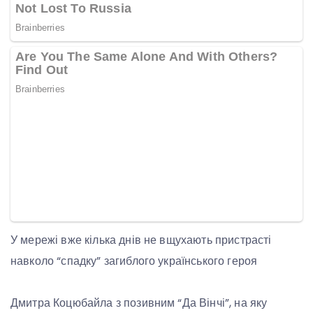
У мережі вже кілька днів не вщухають пристрасті
навколо “спадку” загиблого українського героя
Дмитра Коцюбайла з позивним “Да Вінчі”, на яку