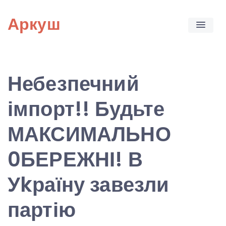
Skip
Аркуш
to
content
Небезпечний
імпорт!! Будьте
МАКСИМАЛЬНО
0БЕРЕЖНІ! В
Уkраїну завезли
партію