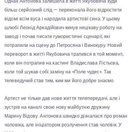
Однак Антонова залишила в житті Якубовича куди
більш серйозний слід — переконала його відростити
відомі всім вуса і народила артистові сина. У цьому
шлюбі Леонід Аркадійович кинув нецікаву роботу на
заводі і почав писати гумористичні сценарії, які
потрапили на сцену до Петросяна і Винокуру. Новий
переворот в житті Якубовича трапився в той момент,
коли він потрапив на кастинг Владислава Лістьєва,
коли той шукав собі заміну на «Поле чудес«. Так
телеведучий став тим, ким ми його добре знаємо.
Артист не тільки дав нове життя телепередачі, але і
зустрів на каналі свою нову майбутню дружину
Марину Відову. Антонова швидко дізналася про роман
чоловіка, але ініціатором розлучення став чоловік. У