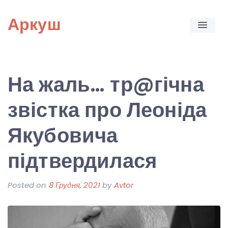
Skip
Аркуш
to
content
На жаль… тр@гічна
звістка про Леоніда
Якубовича
підтвердилася
Posted on
8 Грудня, 2021
by
Avtor