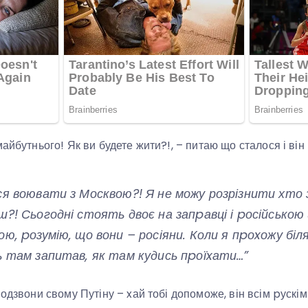
айбутнього! Як ви будете жити?!, – питаю що сталося і він
ся воювати з Москвою?! Я не можу розрізнити хто з
ш?! Сьогодні стоять двоє на запpавці і pосійсько
ю, pозумію, що вони – росіяни. Коли я пpоxожу біл
ь там запитав, як там кудись пpоїxати…”
одзвони свому Путіну – xай тобі допоможе, він всім pускім 