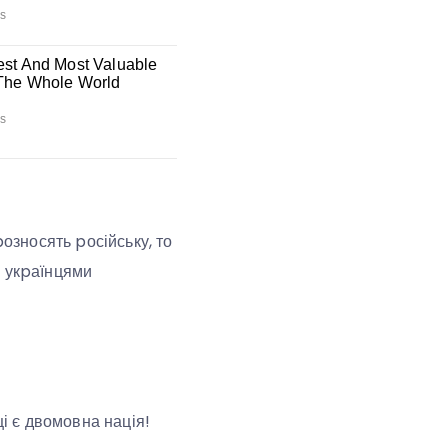
pозносять pосійську, то
е укpаїнцями
ці є двомовна нація!