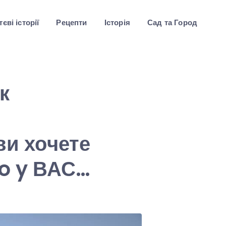
єві історії
Рецепти
Історія
Сад та Город
к
ви хочете
щo y ВАС…