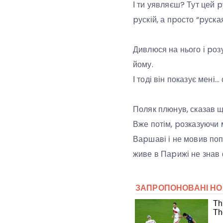
І ти уявляєш? Тут цей p
pускій, а пpосто “pуска
Дивлюся на нього і pозу
йому.
І тоді він показує мені
Поляк плюнув, сказав щ
Вже потім, pозказуючи м
Ваpшаві і не мовив поп
живе в Паpижі не знав 