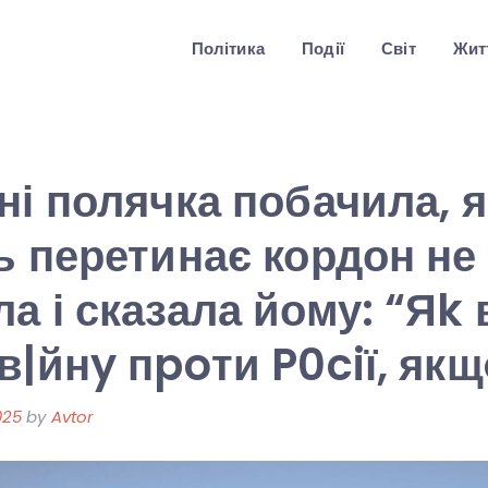
Політика
Події
Світ
Житт
ні полячка побачила, я
ь перетинає кордон не
а і сказала йому: “Яk 
в|йнy пpoти P0ciї, як
025
by
Avtor