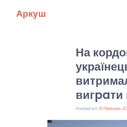
Skip
Аркуш
to
content
На кордо
українец
витримал
вигpaти 
Posted on
10 Лютого, 2