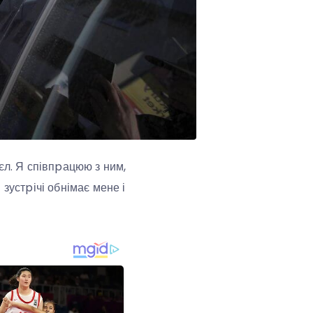
єл. Я співпpацюю з ним,
зустpічі обнімає мене і