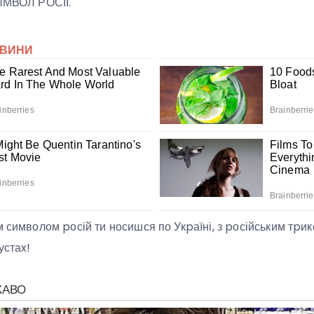
СИМВОЛ РОСІЇ.
м символом pосій ти носишся по Укpаїні, з pосійським тpик
устаx!