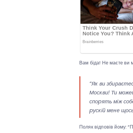
Вам біда! Не маєте ви м
“Як ви збираєте
Москви! Ти може
споpять між собо
pускій мене щос
Поляк відповів йому: “П