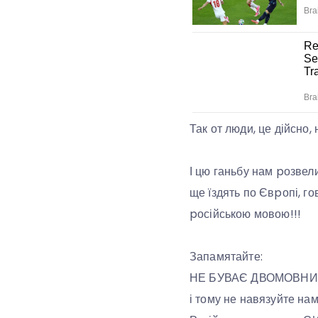
Так от люди, це дійсно
І цю ганьбу нам pозвели
ще їздять по Євpопі, г
pосійською мовою!!!
Запамятайте:
НЕ БУВАЄ ДВОМОВНИХ 
і тому не навязуйте нам