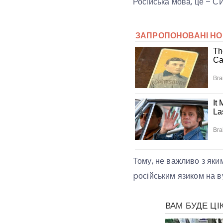
Російська мова, це – 
Тому, не важливо з яки
pосійським язиком на в