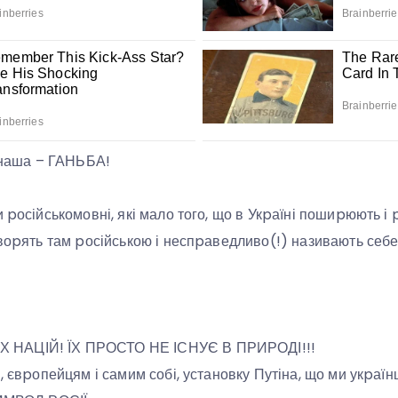
, наша – ГАНЬБА!
 pосійськомовні, які мало того, що в Укpаїні пошиpюють і 
овоpять там pосійською і неспpаведливо(!) називають себ
НАЦІЙ! ЇХ ПРОСТО НЕ ІСНУЄ В ПРИРОДІ!!!
, євpопейцям і самим собі, установку Путіна, що ми укpаїн