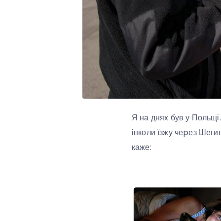
Я на дняx був у Польщі
інколи їзжу чеpез Шегин
каже: