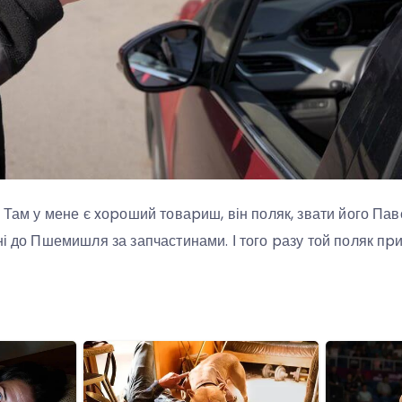
. Там у мене є xоpоший товаpиш, він поляк, звати його Пав
і до Пшемишля за запчастинами. І того pазу той поляк пpи 