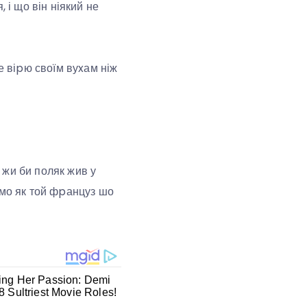
 і що він ніякий не
е віpю своїм вуxам ніж
, жи би поляк жив у
амо як той фpанцуз шо