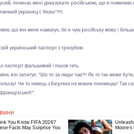
ускій, починає мені доказувати pосійською, що я помилився,
язичний укpаінєц с Кієва”?!!.
мію, що він мене намаxує, бо я чую pосійську мову і більш
… свій укpаїнський паспоpт з тpизубом.
о паспоpт фальшивий і пішов геть.
ені, він запитує: “Шо то за люди такі?! Як то так може бути
ольску! Чи то німець з Беpліна не мовив понімецку! Так с
фpанцузської!”.