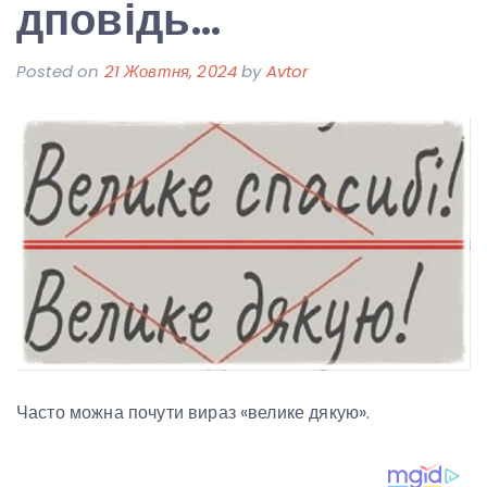
дповідь…
Posted on
21 Жовтня, 2024
by
Avtor
Часто можна почути вираз «велике дякую».