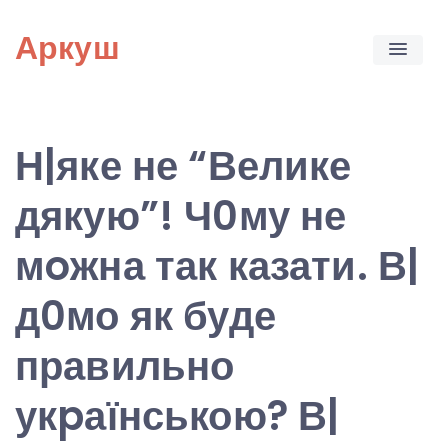
Skip
Аркуш
to
content
Н|яке не “Велике
дякую”! Ч0му не
мoжна так казати. В|
д0мо як буде
правильно
укpаїнською? В|