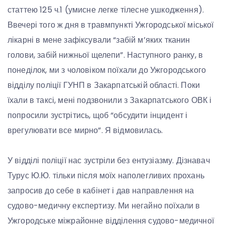
статтею 125 ч.1 (умисне легке тілесне ушкодження).
Ввечері того ж дня в травмпункті Ужгородської міської
лікарні в мене зафіксували “забій м’яких тканин
голови, забій нижньої щелепи”. Наступного ранку, в
понеділок, ми з чоловіком поїхали до Ужгородського
відділу поліції ГУНП в Закарпатській області. Поки
їхали в таксі, мені подзвонили з Закарпатського ОВК і
попросили зустрітись, щоб “обсудити інцидент і
врегулювати все мирно”. Я відмовилась.
У відділі поліції нас зустріли без ентузіазму. Дізнавач
Турус Ю.Ю. тільки після моїх наполегливих прохань
запросив до себе в кабінет і дав направлення на
судово-медичну експертизу. Ми негайно поїхали в
Ужгородське міжрайонне відділення судово-медичної