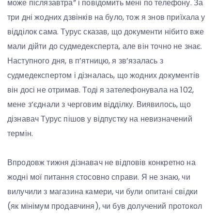
може післязавтра” і повідомить мені по телефону. За
три дні жодних дзвінків на було, тож я знов приїхала у
відділок сама. Турус сказав, що документи нібито вже
мали дійти до судмедексперта, але він точно не знає.
Наступного дня, в п’ятницю, я зв’язалась з
судмедекспертом і дізналась, що жодних документів
він досі не отримав. Тоді я зателефонувала на 102,
мене з’єднали з черговим відділку. Виявилось, що
дізнавач Турус пішов у відпустку на невизначений
термін.
Впродовж тижня дізнавач не відповів конкретно на
жодні мої питання стосовно справи. Я не знаю, чи
вилучили з магазина камери, чи були опитані свідки
(як мінімум продавчиня), чи був долучений протокол