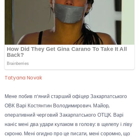
Tatyana Novak
Мене побив п’яний старший офіцер Закарпатського
ОВК Варі Костянтин Володимирович. Майор,
оперативний черговий Закарпатського ОТЦК. Варі
наніс мені два удари кулаком в голову: в щелепу і ліву
скроню. Мені огидно про це писати, мені соромно, що