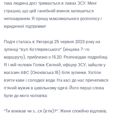
така людина досі тримається в лавах ЗСУ. Мені
страшно, що цей ганебний вчинок залишиться
непокараним. Я прошу максимального розголосу і
юридичної підтримки!
Подія сталась в Ужгороді 25 червня 2023 року на
зупинці “вул. Котляревського” (кінцева 7-го
маршруту), приблизно о 15.20. Розповідаю подробиці.
Я і мій чоловік Голюк Євгеній, офіцер ЗСУ, зайшли у
магазин ABC (Оноківська 18) біля зупинки. Хотіли
взяти кави і солодкої води. На касі до нас причепився
п’яний мужик в цивільному одязі. Його перші слова
були до мого чоловіка:
“Ти воював чи з….ся (втік)?”. Женя спокійно відповів,