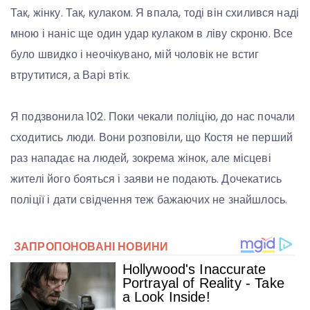
Так, жінку. Так, кулаком. Я впала, тоді він схилився наді
мною і наніс ще один удар кулаком в ліву скроню. Все
було швидко і неочікувано, мій чоловік не встиг
втрутитися, а Варі втік.
Я подзвонила 102. Поки чекали поліцію, до нас почали
сходитись люди. Вони розповіли, що Костя не перший
раз нападає на людей, зокрема жінок, але місцеві
жителі його бояться і заяви не подають. Дочекатись
поліції і дати свідчення теж бажаючих не знайшлось.