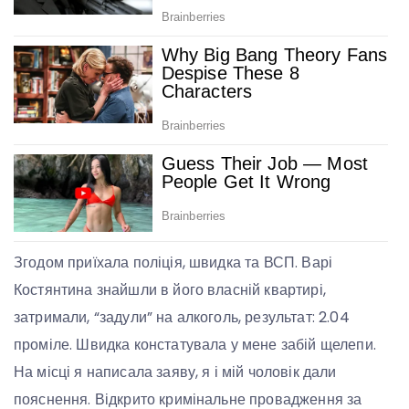
Згодом приїхала поліція, швидка та ВСП. Варі
Костянтина знайшли в його власній квартирі,
затримали, “задули” на алкоголь, результат: 2.04
проміле. Швидка констатувала у мене забій щелепи.
На місці я написала заяву, я і мій чоловік дали
пояснення. Відкрито кримінальне провадження за