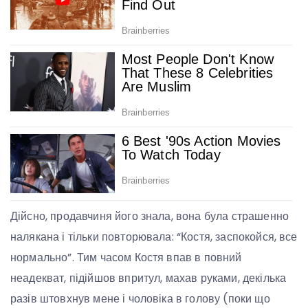
Дійсно, продавчиня його знала, вона була страшенно
налякана і тільки повторювала: “Костя, заспокойся, все
нормально”. Тим часом Костя впав в повний
неадекват, підійшов впритул, махав руками, декілька
разів штовхнув мене і чоловіка в голову (поки що