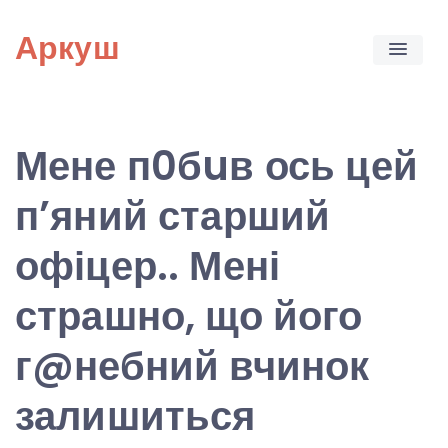
Skip
Аркуш
to
content
Мене п0бuв ось цей
п’яний старший
офіцер.. Мені
страшно, що його
г@небний вчинок
залишиться