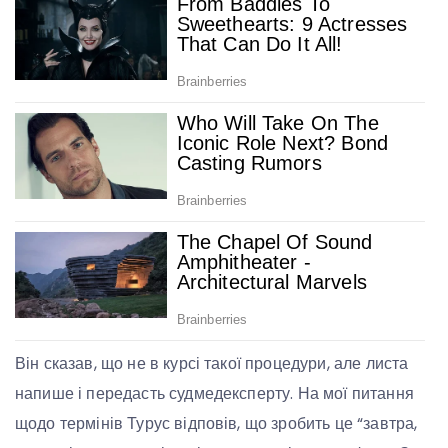
Він сказав, що не в курсі такої процедури, але листа
напише і передасть судмедексперту. На мої питання
щодо термінів Турус відповів, що зробить це “завтра,