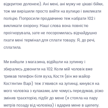
відкритою долонею). Ані мені, ані мужу не цікаві бійки,
тож ми вирішили просто вийти на вулицю і викликати
поліцію. Попросили продавчиню теж набрати 102 і
викликати охорону. Наші слова вона повністю
проігнорувала, зате не посоромилась відчайдушно
пхати мені термінал для сплати товару. Я, до речі,
сплатила.
Ми вийшли з магазина, відійшли на зупинку і
збирались дзвонити на 102. Коли мій чоловік вже
тримав телефон біля вуха, Костя (він же майор
Костянтин Варі) теж з’явився на зупинці, кинувся на
мого чоловіка з кулаками, але чомусь передумав, різко
змінив траєкторію, підбіг до мене (я стояла на пару
метрів позаду від чоловіка) і вдарив мене в щелепу.