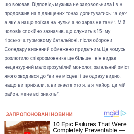
що воював. Відповідь мужика не задовольнила і він
продовжив на підвищених тонах допитуватись: “а де?
а як? а нащо поїхав на нуль? а чо зараз не там?”. Мій
чоловік спокійно зазначив, що служить в 15-му
гірсько-штурмовому батальйоні, після оборони
Соледару визнаний обмежено придатним. Це чомусь
розлютило співрозмовника ще більше і він видав
нецензурний малозрозумілий монолог, загальний зміст
якого зводився до “ви не місцеві і це одразу видно,
нащо ви приїхали, а ви знаєте хто я, а я майор, це мій
район, мене всі знають”.