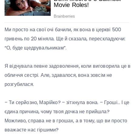
Ми просто на свої очі бачили, як вона в церкві 500
гривень по 20 міняла. Ще й сказала, перескладуючи:
“О, буде щедрувальникам”.
Я відчувала певне задоволення, коли виговорила це в
обличчя сестрі. Але, здавалося, вона зовсім не
розгубилася.
– Ти серйозно, Марійко? – зітхнула вона. – Гроші… І це
єдина причина, чому твоя дочка не прийшла?
Можливо, справа не в грошах, а в тому, що ви просто
вважаєте нас гіршими?