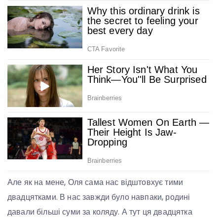
Але як на мене, Оля сама нас відштовхує тими
двадцятками. В нас завжди було навпаки, родині
давали більші суми за коляду. А тут ця двадцятка