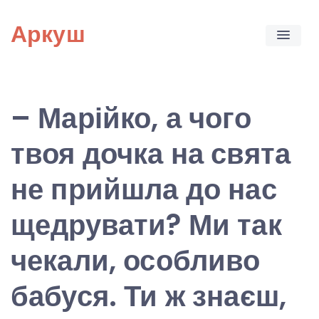
Skip
Аркуш
to
content
– Марійко, а чого
твоя дочка на свята
не прийшла до нас
щедрувати? Ми так
чекали, особливо
бабуся. Ти ж знаєш,