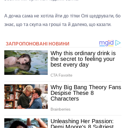
А дочка сама не хотіла йти до тітки Олі щедрувати, бо
знає, що та скупа на гроші та й далеко, що казати.