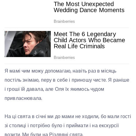
Я мамі чим можу допомагаю, навіть раз в місяць
постіль знімаю, перу в себе і приношу чисте. Я раніше
і гроші їй давала, але Оля їх якимось чудом
привласнювала.
На ці свята в січні ми до мами не ходили, бо мали гості
зі столиці і потрібно було і приймати і на екскурсії
возити. Ми були на Різдвяні свята.