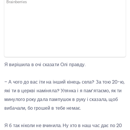
Я вирішила в очі сказати Олі правду.
– А чого до вас іти на інший кінець села? За тою 20-ю,
які ти в церкві наміняла? Улянка і я пам’ятаємо, як ти
минулого року дала пампушок в руку і сказала, щоб
вибачали, бо грошей в тебе немає.
Я б так ніколи не вчинила. Ну хто в наш час дає по 20