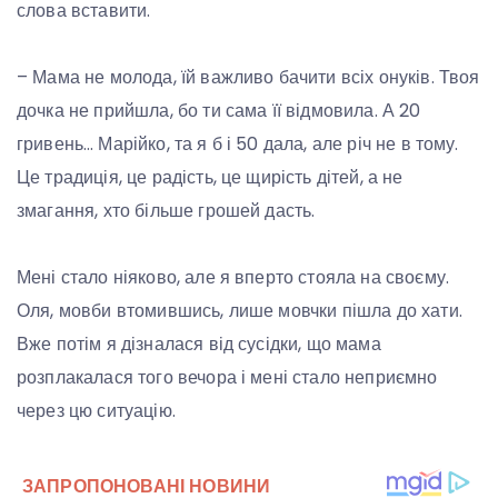
слова вставити.
– Мама не молода, їй важливо бачити всіх онуків. Твоя
дочка не прийшла, бо ти сама її відмовила. А 20
гривень… Марійко, та я б і 50 дала, але річ не в тому.
Це традиція, це радість, це щирість дітей, а не
змагання, хто більше грошей дасть.
Мені стало ніяково, але я вперто стояла на своєму.
Оля, мовби втомившись, лише мовчки пішла до хати.
Вже потім я дізналася від сусідки, що мама
розплакалася того вечора і мені стало неприємно
через цю ситуацію.