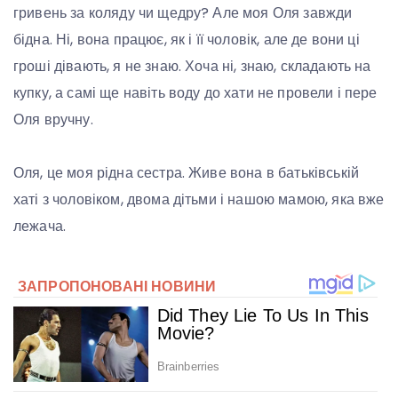
гривень за коляду чи щедру? Але моя Оля завжди
бідна. Ні, вона працює, як і її чоловік, але де вони ці
гроші дівають, я не знаю. Хоча ні, знаю, складають на
купку, а самі ще навіть воду до хати не провели і пере
Оля вручну.
Оля, це моя рідна сестра. Живе вона в батьківській
хаті з чоловіком, двома дітьми і нашою мамою, яка вже
лежача.