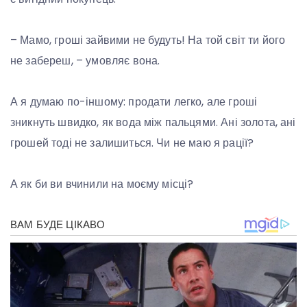
– Мамо, гроші зайвими не будуть! На той світ ти його
не забереш, – умовляє вона.
А я думаю по-іншому: продати легко, але гроші
зникнуть швидко, як вода між пальцями. Ані золота, ані
грошей тоді не залишиться. Чи не маю я рації?
А як би ви вчинили на моєму місці?