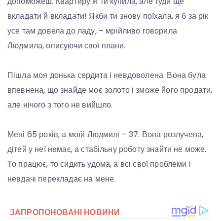
допоможеш. Квартиру ж ти купила, але туди ще
вкладати й вкладати! Якби ти знову поїхала, я б за рік
усе там довела до ладу, – мрійливо говорила
Людмила, описуючи свої плани.
Пішла моя донька сердита і невдоволена. Вона була
впевнена, що знайде моє золото і зможе його продати,
але нічого з того не вийшло.
Мені 65 років, а моїй Людмилі – 37. Вона розлучена,
дітей у неї немає, а стабільну роботу знайти не може.
То працює, то сидить удома, а всі свої проблеми і
невдачі перекладає на мене.