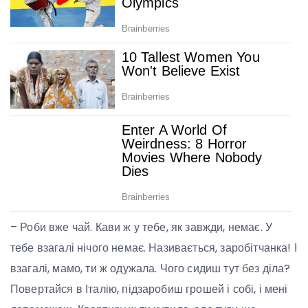
– Роби вже чай. Кави ж у тебе, як завжди, немає. У
тебе взагалі нічого немає. Називається, заробітчанка! І
взагалі, мамо, ти ж одужала. Чого сидиш тут без діла?
Повертайся в Італію, підзаробиш грошей і собі, і мені