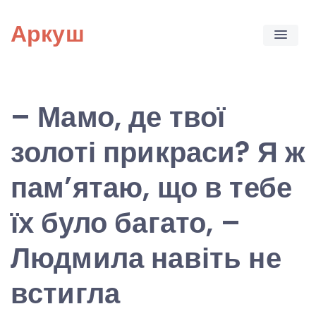
Skip
Аркуш
to
content
– Мамо, де твої
золоті прикраси? Я ж
пам’ятаю, що в тебе
їх було багато, –
Людмила навіть не
встигла