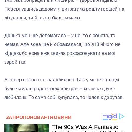
змогла пропрацювати лише рік – здоров’я підвело.
Повернувшись додому, я витратила решту грошей на
лікування, та й цього було замало.
Донька мені не допомагала – у неї то є робота, то
немає. Але вона ще й ображалася, що я їй нічого не
віддаю, бо вона вже звикла розраховувати на мої
заробітки.
А тепер от золото знадобилося. Так, у мене справді
було чимало радянських прикрас – колись я дуже
любила їх. То сама собі купувала, то чоловік дарував.