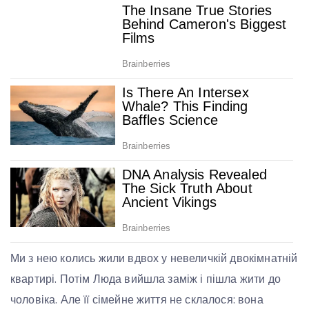
Ми з нею колись жили вдвох у невеличкій двокімнатній
квартирі. Потім Люда вийшла заміж і пішла жити до
чоловіка. Але її сімейне життя не склалося: вона