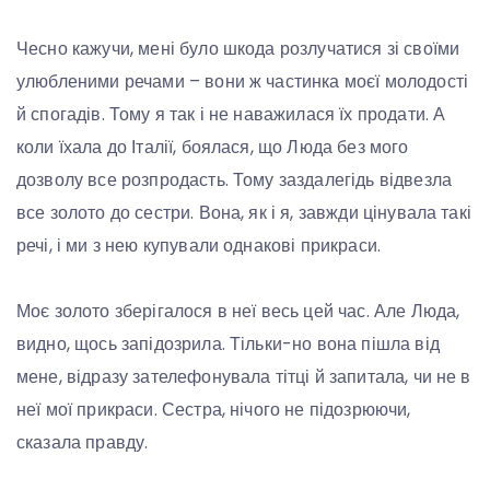
Чесно кажучи, мені було шкода розлучатися зі своїми
улюбленими речами – вони ж частинка моєї молодості
й спогадів. Тому я так і не наважилася їх продати. А
коли їхала до Італії, боялася, що Люда без мого
дозволу все розпродасть. Тому заздалегідь відвезла
все золото до сестри. Вона, як і я, завжди цінувала такі
речі, і ми з нею купували однакові прикраси.
Моє золото зберігалося в неї весь цей час. Але Люда,
видно, щось запідозрила. Тільки-но вона пішла від
мене, відразу зателефонувала тітці й запитала, чи не в
неї мої прикраси. Сестра, нічого не підозрюючи,
сказала правду.