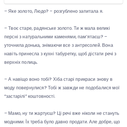
– Яке золото, Людо? – розгублено запитала я.
– Твоє старе, радянське золото. Ти ж мала великі
персні з натуральними каменями, пам’ятаєш? –
уточнила донька, знімаючи все з антресолей. Вона
навіть принесла з кухні табуретку, щоб дістати речі з
верхніх полиць.
– А навіщо воно тобі? Хіба старі прикраси знову в
моду повернулися? Тобі ж завжди не подобалися мої
“застарілі” коштовності.
– Мамо, ну ти жартуєш? Ці речі вже ніколи не стануть
модними. Їх треба було давно продати. Але добре, що