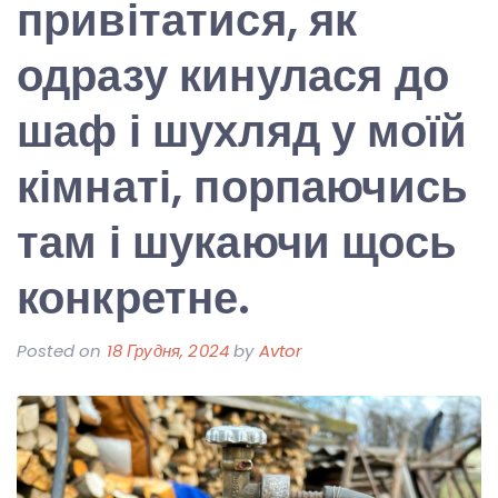
привітатися, як
одразу кинулася до
шаф і шухляд у моїй
кімнаті, порпаючись
там і шукаючи щось
конкретне.
Posted on
18 Грудня, 2024
by
Avtor