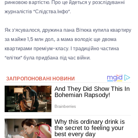
ринковою вартістю. Про це йдеться у розслідуванні
журналістів “Слідства.Інфо”.
Як з’ясувалося, дружина пана Вітюка купила квартиру
за майже 1,5 млн дол., а мама володіє ще двома
квартирами преміум-класу. І традиційно частина
“елітки” була придбана під час війни.