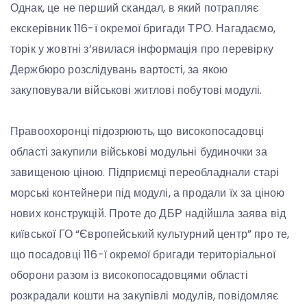
Однак, це не перший скандал, в який потрапляє
екскерівник 116-ї окремої бригади ТРО. Нагадаємо,
торік у жовтні з’явилася інформація про перевірку
Держбюро розслідувань вартості, за якою
закуповували військові житлові побутові модулі.
Правоохоронці підозрюють, що високопосадовці
області закупили військові модульні будиночки за
завищеною ціною. Підприємці переобладнали старі
морські контейнери під модулі, а продали їх за ціною
нових конструкцій. Проте до ДБР надійшла заява від
київської ГО “Європейський культурний центр” про те,
що посадовці 116-ї окремої бригади територіальної
оборони разом із високопосадовцями області
розкрадали кошти на закупівлі модулів, повідомляє