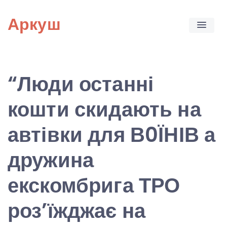
Skip
Аркуш
to
content
“Люди останні
кошти скидають на
автівки для В0ЇНІВ а
дружина
екскомбрига ТРО
роз’їжджає на