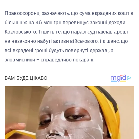
Правоохоронці зазначають, що сума вкрадених коштів
більш ніж на 46 млн грн перевищує законні доходи
Козловського. Тішить те, що наразі суд наклав арешт
на незаконно набуті активи військового, і є шанс, що
всі вкрадені гроші будуть повернуті державі, а
зловмисники – справедливо покарані.