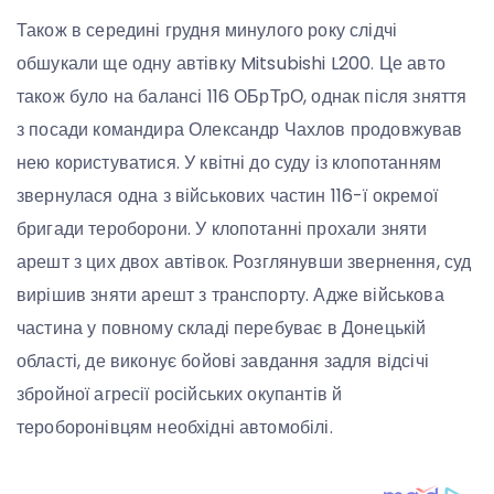
Також в середині грудня минулого року слідчі
обшукали ще одну автівку Mitsubishi L200. Це авто
також було на балансі 116 ОБрТрО, однак після зняття
з посади командира Олександр Чахлов продовжував
нею користуватися. У квітні до суду із клопотанням
звернулася одна з військових частин 116-ї окремої
бригади тероборони. У клопотанні прохали зняти
арешт з цих двох автівок. Розглянувши звернення, суд
вирішив зняти арешт з транспорту. Адже військова
частина у повному складі перебуває в Донецькій
області, де виконує бойові завдання задля відсічі
збройної агресії російських окупантів й
тероборонівцям необхідні автомобілі.