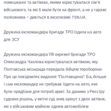
помешканні та автівках, якими користувалася сім’я
військового, та які б мали бути на фронті, а не у гаражі
полковника – дивіться в ексклюзиві TSN.UA.
Дружина екскомандира бригади ТРО їздила на авто
для ЗСУ
Дружина екскомандира 116 окремої бригади ТРО
Олександра Чахлова користувалася автівкою, яку
Полтавська міськрада передала бійцям тероборони.
Про це повідомляє видання “Полтавщина”. Ба, більше
і сам екскомандир не гребував їздити на авто, яке
було придбане для потреб армії. За даними з Реєстру
судових рішень, у квітні суд зняв арешт з двох автівок,
які є військовим майном: одним автомобілем