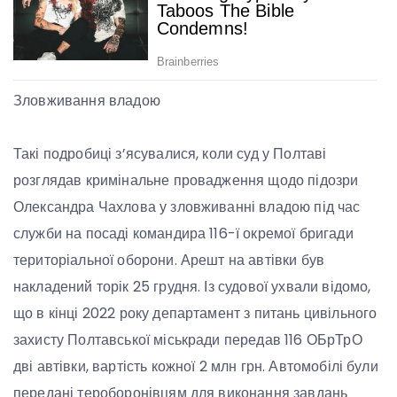
Зловживання владою
Такі подробиці з’ясувалися, коли суд у Полтаві
розглядав кримінальне провадження щодо підозри
Олександра Чахлова у зловживанні владою під час
служби на посаді командира 116-ї окремої бригади
територіальної оборони. Арешт на автівки був
накладений торік 25 грудня. Із судової ухвали відомо,
що в кінці 2022 року департамент з питань цивільного
захисту Полтавської міськради передав 116 ОБрТрО
дві автівки, вартість кожної 2 млн грн. Автомобілі були
передані тероборонівцям для виконання завдань