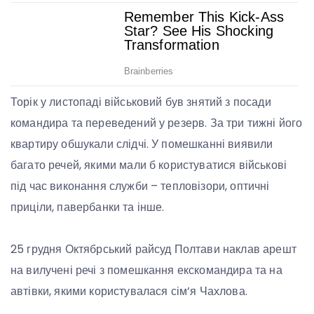
Торік у листопаді військовий був знятий з посади
командира та переведений у резерв. За три тижні його
квартиру обшукали слідчі. У помешканні виявили
багато речей, якими мали б користуватися військові
під час виконання служби – тепловізори, оптичні
приціли, павербанки та інше.
25 грудня Октябрський райсуд Полтави наклав арешт
на вилучені речі з помешкання екскомандира та на
автівки, якими користувалася сім’я Чахлова.