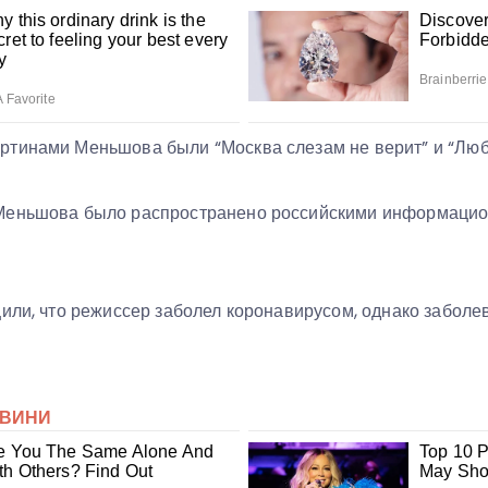
тинами Меньшова были “Москва слезам не верит” и “Любо
Меньшова было распространено российскими информацио
или, что режиссер заболел коронавирусом, однако заболе