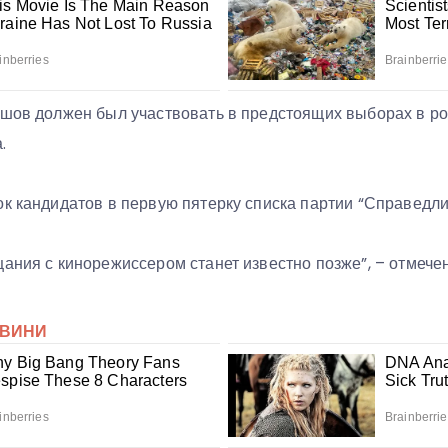
ьшов должен был участвовать в предстоящих выборах в р
а.
ок кандидатов в первую пятерку списка партии “Справедл
щания с кинорежиссером станет известно позже”, – отмече