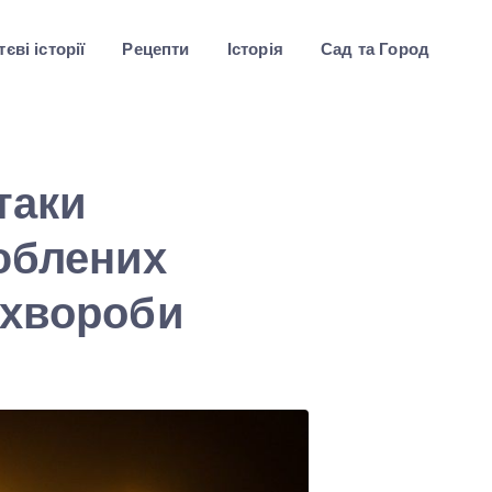
єві історії
Рецепти
Історія
Сад та Город
таки
юблених
 хвороби