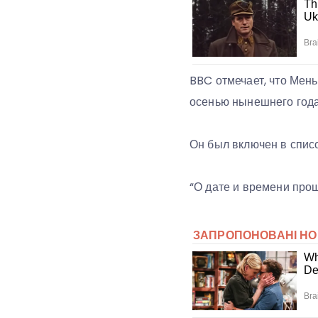
BBC отмечает, что Мен
осенью нынешнего год
Он был включен в спис
“О дате и времени про