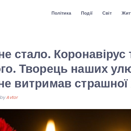
Політика
Події
Світ
Житт
не стало. Коронавірус 
го. Творець наших ул
не витримав страшної
by
Avtor