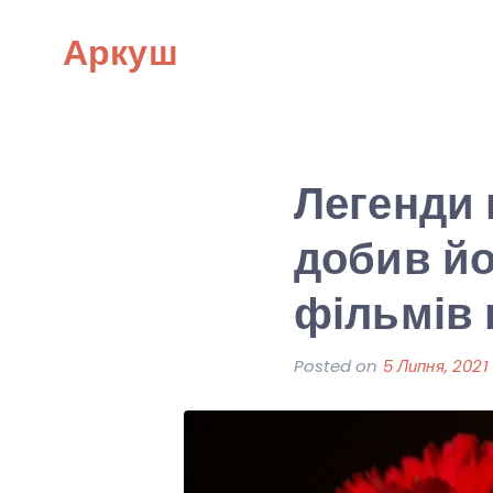
Skip
Аркуш
to
content
Легенди 
добив йо
фільмів 
Posted on
5 Липня, 2021