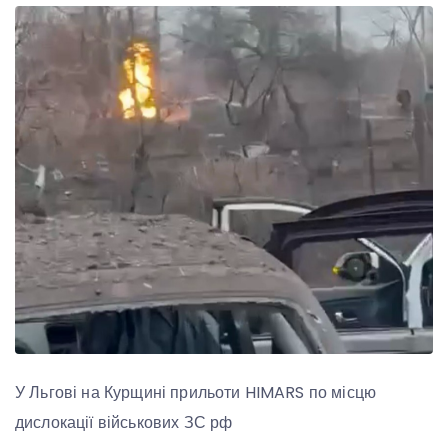
У Льгові на Курщині прильоти HIMARS по місцю
дислокації військових ЗС рф