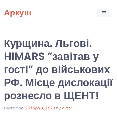
Skip
Аркуш
to
content
Курщина. Льгові.
HIMARS “завітав у
гості” до військових
РФ. Місце дислокації
рознесло в ЩЕНТ!
Posted on
25 Грудня, 2024
by
Avtor