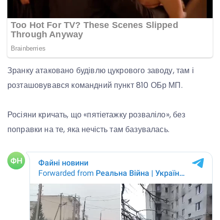
Зранку атаковано будівлю цукрового заводу, там і
розташовувався командний пункт 810 ОБр МП.
Росіяни кричать, що «пятіетажку розваліло», без
поправки на те, яка нечість там базувалась.