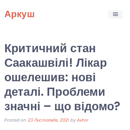
Skip
Аркуш
to
content
Критичний стан
Саакашвілі! Лікар
ошелешив: нові
деталі. Проблеми
значні – що відомо?
Posted on
23 Листопада, 2021
by
Avtor