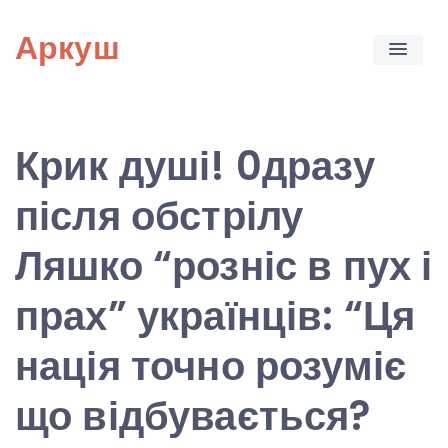
Skip
Аркуш
to
content
Крик душі! 0дразу
після обстрілу
Ляшко “розніс в пух і
прах” українців: “Ця
нація точно розуміє
що відбувається?