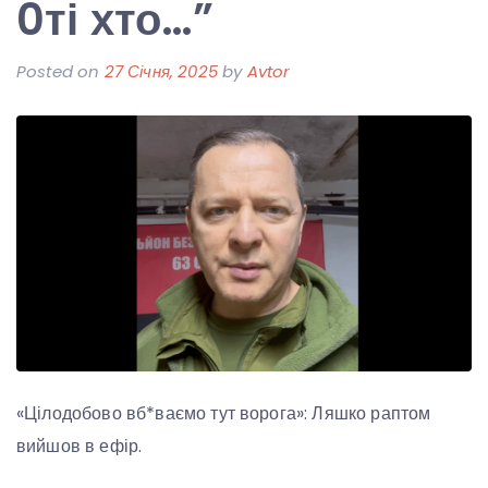
0ті хто…”
Posted on
27 Січня, 2025
by
Avtor
«Цілодобово вб*ваємо тут ворога»: Ляшко раптом
вийшов в ефір.