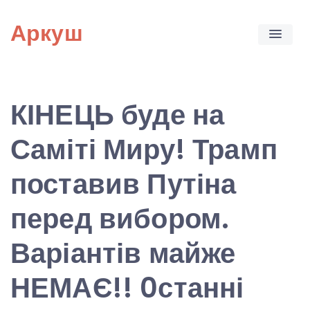
Skip
Аркуш
to
content
КІНЕЦЬ буде на
Саміті Миру! Трамп
поставив Путіна
перед вибором.
Варіантів майже
НЕМАЄ!! 0станні