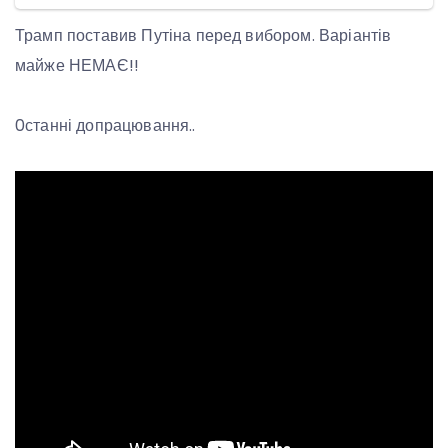
Трамп поставив Путіна перед вибором. Варіантів
майже НЕМАЄ!!
0станні допрацювання..