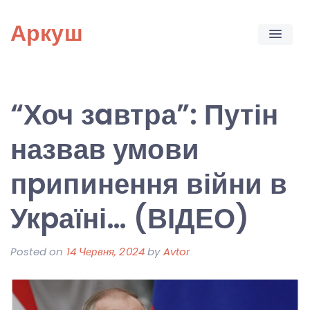
Skip
Аркуш
to
content
“Хоч зaвтра”: Путін
назвав умови
пpипинення війни в
Укpаїні… (ВІДЕО)
Posted on
14 Червня, 2024
by
Avtor