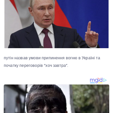
путін назвав умови припинення вогню в Україні та
початку переговорів “хоч завтра”.