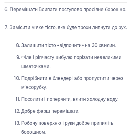
6. Перемішати.Всипати поступово просіяне борошно.
7. Замісити м’яке тісто, яке буде трохи липнути до рук.
Залишити тісто «відпочити» на 30 хвилин.
Філе і ріпчасту цибулю порізати невеликими
шматочками.
Подрібнити в блендері або пропустити через
м’ясорубку.
Посолити і поперчити, влити холодну воду.
Добре фарш перемішати.
Робочу поверхню і руки добре припиліть
борошном.