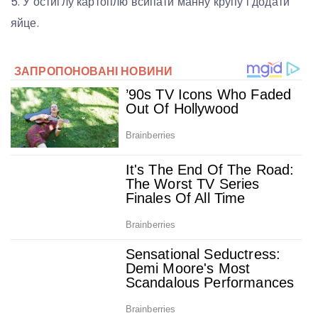
5. У остиглу картоплю всипати манну крупу і додати
яйце.