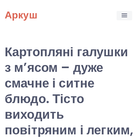
Skip
Аркуш
to
content
Картопляні галушки
з м’ясом – дуже
смачне і ситне
блюдо. Тісто
виходить
повітряним і легким,